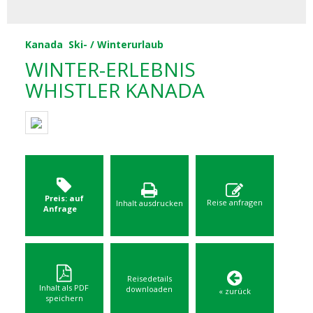
Kanada
Ski- / Winterurlaub
WINTER-ERLEBNIS
WHISTLER KANADA
Preis: auf
Reise anfragen
Inhalt ausdrucken
Anfrage
Reisedetails
Inhalt als PDF
downloaden
« zurück
speichern