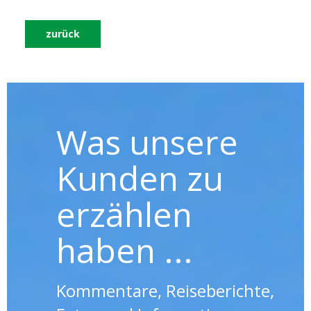
zurück
Was unsere
Kunden zu
erzählen
haben ...
Kommentare, Reiseberichte,