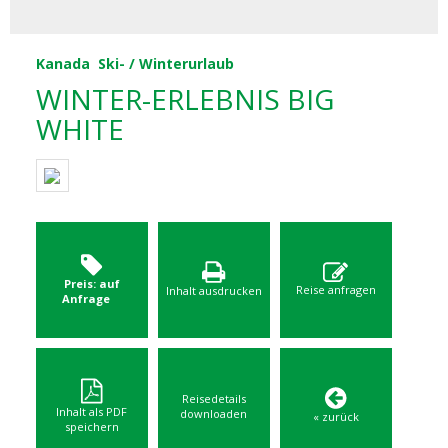
Kanada
Ski- / Winterurlaub
WINTER-ERLEBNIS BIG
WHITE
Preis: auf
Reise anfragen
Inhalt ausdrucken
Anfrage
Reisedetails
Inhalt als PDF
downloaden
« zurück
speichern