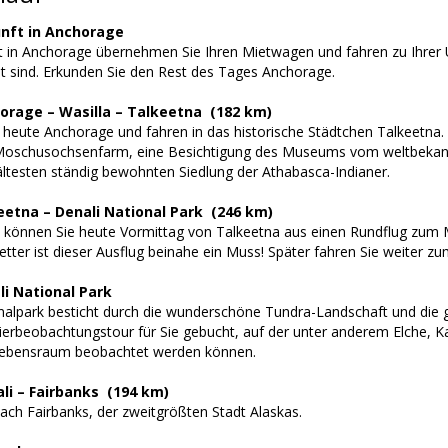
nft in Anchorage
 in Anchorage übernehmen Sie Ihren Mietwagen und fahren zu Ihrer U
t sind. Erkunden Sie den Rest des Tages Anchorage.
orage – Wasilla – Talkeetna (182 km)
 heute Anchorage und fahren in das historische Städtchen Talkeetna. 
oschusochsenfarm, eine Besichtigung des Museums vom weltbekannt
 ältesten ständig bewohnten Siedlung der Athabasca-Indianer.
eetna – Denali National Park (246 km)
e können Sie heute Vormittag von Talkeetna aus einen Rundflug zum
ter ist dieser Ausflug beinahe ein Muss! Später fahren Sie weiter zu
li National Park
nalpark besticht durch die wunderschöne Tundra-Landschaft und die 
ierbeobachtungstour für Sie gebucht, auf der unter anderem Elche, K
Lebensraum beobachtet werden können.
li – Fairbanks (194 km)
ach Fairbanks, der zweitgrößten Stadt Alaskas.