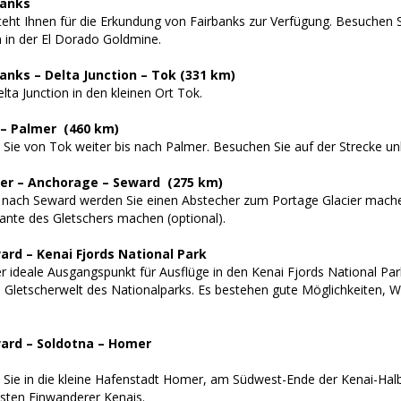
banks
teht Ihnen für die Erkundung von Fairbanks zur Verfügung. Besuchen
in der El Dorado Goldmine.
banks – Delta Junction – Tok (331 km)
lta Junction in den kleinen Ort Tok.
 – Palmer (460 km)
 Sie von Tok weiter bis nach Palmer. Besuchen Sie auf der Strecke u
mer – Anchorage – Seward (275 km)
nach Seward werden Sie einen Abstecher zum Portage Glacier machen 
ante des Gletschers machen (optional).
ard – Kenai Fjords National Park
er ideale Ausgangspunkt für Ausflüge in den Kenai Fjords National Pa
e Gletscherwelt des Nationalparks. Es bestehen gute Möglichkeiten, 
ard – Soldotna – Homer
 Sie in die kleine Hafenstadt Homer, am Südwest-Ende der Kenai-Halbi
rsten Einwanderer Kenais.