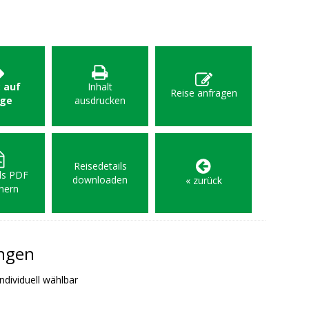
: auf
Inhalt
Reise anfragen
age
ausdrucken
Reisedetails
als PDF
downloaden
« zurück
hern
ungen
ndividuell wählbar