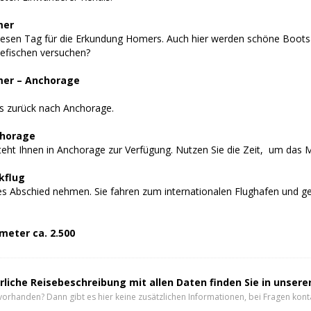
mer
iesen Tag für die Erkundung Homers. Auch hier werden schöne Boots
efischen versuchen?
mer – Anchorage
s zurück nach Anchorage.
chorage
teht Ihnen in Anchorage zur Verfügung. Nutzen Sie die Zeit, um da
kflug
es Abschied nehmen. Sie fahren zum internationalen Flughafen und ge
eter ca. 2.500
rliche Reisebeschreibung mit allen Daten finden Sie in unser
vorhanden? Dann gibt es hier keine zusätzlichen Informationen, bei Fragen konta