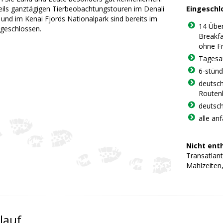
eils ganztägigen Tierbeobachtungstouren im Denali
Eingeschl
 und im Kenai Fjords Nationalpark sind bereits im
14 Übe
ngeschlossen.
Breakfa
ohne F
Tagesau
6-stünd
deutsch
Routen
deutsch
alle an
Nicht ent
Transatlant
Mahlzeiten,
lauf