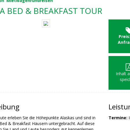
on
Mietwagenrundreisen
A BED & BREAKFAST TOUR
Preis
Anfr
Inhalt 
speic
eibung
Leist
oute erleben Sie die Höhepunkte Alaskas und sind in
Termine:
I
Bed & Breakfast Häusern untergebracht. Auf diese
 Sie Land und Leute besonders gut kennenlernen.