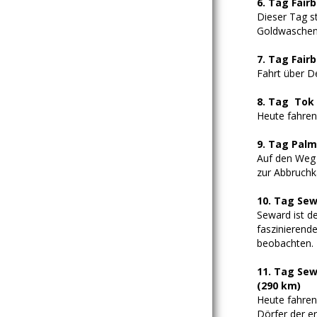
6. Tag Fair
Dieser Tag s
Goldwaschen 
7. Tag Fair
Fahrt über De
8. Tag Tok
Heute fahren
9. Tag Pal
Auf den Weg 
zur Abbruchk
10. Tag Sew
Seward ist d
faszinierend
beobachten.
11. Tag Sew
(290 km)
Heute fahren
Dörfer der e