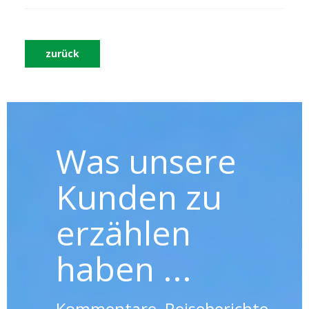
zurück
Was unsere
Kunden zu
erzählen
haben ...
Kommentare, Reiseberichte,