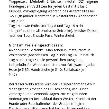
Trapperzelt - Mehrbett, 2 Nächte im Hotel - DZ), eigenes
Hundegespann/Schlitten für jeden Gast mit 3 bis 6
Huskies, Vollverpflegung während des Aufenthaltes bei
Sky High (außer Mahlzeiten in Restaurants - Abendessen
Tag 7 und
Tag 14 sowie Frühstück Tag 8 und Tag 15 nicht
inbegriffen, ohne alkoholische Getränke), Musher Diplom
nach der Tour, Shuttle Pass, Winterstiefel.
Nicht im Preis eingeschlossen:
Alkoholische Getränke, Mahlzeiten in Restaurants in
Whitehorse (Abendessen Tag 7 und Tag 14, Frühstück
Tag 8 und Tag 15), alle persönlichen Ausgaben,
Leihgebühr für Winterausrüstung vor Ort (warme Jacke,
Hose je $ 35, Handschuhe je $ 10, Schlafsack je
$ 45).
Bei dieser Wildnisreise wird der Reiseteilnehmer aktiv in
die täglichen Arbeiten des Buschlebens, wie Hunde
versorgen und Brennholz sägen, mit eingebunden.
Änderungen im Reiseablauf durch Wetter, Krankheit der
Hunde oder Beschaffenheit der Gruppe möglich.
Das Hundeschlittencamp hat keinen Strom und kein