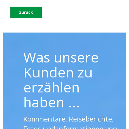
zurück
Was unsere
Kunden zu
erzählen
haben ...
Kommentare, Reiseberichte,
Fotos und Informationen von