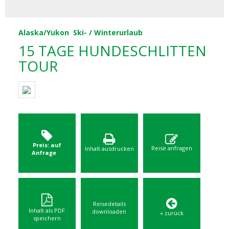
Alaska/Yukon
Ski- / Winterurlaub
15 TAGE HUNDESCHLITTEN
TOUR
Preis: auf
Reise anfragen
Inhalt ausdrucken
Anfrage
Reisedetails
Inhalt als PDF
downloaden
« zurück
speichern