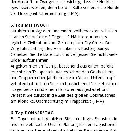
der Ankunft im Zwinger ist es wichtig, dass die Huskies
gewässert werden, denn bei der Kälte verlieren die Hunde
viel Flüssigkeit. Übernachtung (FMA)
5. Tag MITTWOCH
Mit Ihrem Huskyteam und einem vollbepackten Schlitten
starten Sie auf eine 3 Tages-, 2 Nächtetour abseits
jeglicher Zivilisation zum Zeltcamp am Dry Creek. Der
Weg führt entlang des Fish Lakes ins Küstengebirge.
Genießen Sie die klare Luft und vergessen Sie nicht, viele
Bilder aufzunehmen.
Angekommen am Camp, bestehend aus einem bereits
errichteten Trapperzelt, wie es schon den Goldsuchern
und Trappern über Jahrhunderte im Yukon Unterschlupf
geboten hat, richten Sie sich häuslich ein. Das Zelt ist mit
Etagenbetten und einem Holzofen ausgestattet und
versetzt Sie zurück in die Zeit des großen Goldrausches
am Klondike. Übernachtung im Trapperzelt (FMA)
6. Tag DONNERSTAG
Bei Tagesanbruch genießen Sie ein deftiges Frühstück in
unserer Zelt-küche. Unsere Planung für den Tag ist eine
Tour auf die Bergspitzen oberhalb der Baumgrenze. Auf