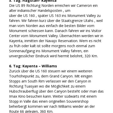
5. Tag: Flagstaff- Kayenta
Die US 89 Richtung Norden erreichen wir Cameron ein
alter indianischer Handelsposten , um
über die US 160 , später US 163 ins Monument Valley zu
fahren. Wir fahren kurz über die Staatsgrenze Utahs , weil
man vom Norden aus einfach die besten Bilder vom
Monument schiessen kann. Danach fahren wir ins Visitor
Center vom Monument Valley. Übernachten werden wir in
Kayenta, inmitten der Navajo Reservation. Wem es nicht
zu früh oder kalt ist sollte morgens noch einmal zum
Sonnenaufgang ins Monument Valley fahren, ein
unvergesslicher Eindruck wird hiermit belohnt, 320 Km.
6. Tag: Kayenta – Williams
Zurück über die US 160 steuern wir einem weiteren
Tourhöhepunkt zu, dem Grand Canyon. Mit einigen
Stopps am South Rim verlassen wir den Canyon in
Richtung Tuasyan wo die Möglichkeit zu einem
Hubschrauberflug über den Canyon besteht oder man das
Imax Kino besuchen kann. Weiter südwärts mit einem
Stopp in Valle das einen originellen Souvenirshop
beherbergt kommen wir nach Williams wieder an der
Route 66 gelegen, 360 Km.