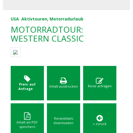
USA
Aktivtouren
,
Motorradurlaub
MOTORRADTOUR:
WESTERN CLASSIC
Preis: auf
Reise anfragen
Inhalt ausdrucken
Anfrage
Reisedetails
Inhalt als PDF
downloaden
« zurück
speichern