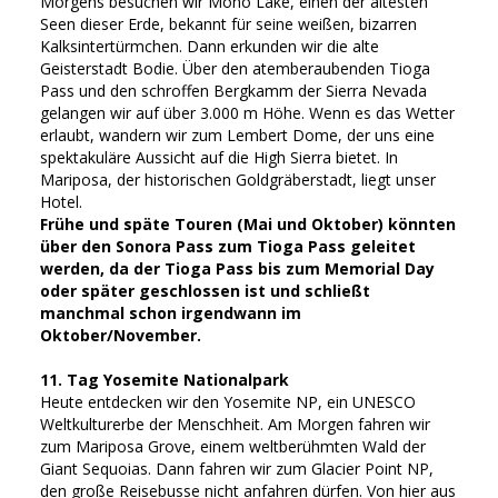
Morgens besuchen wir Mono Lake, einen der ältesten
Seen dieser Erde, bekannt für seine weißen, bizarren
Kalksintertürmchen. Dann erkunden wir die alte
Geisterstadt Bodie. Über den atemberaubenden Tioga
Pass und den schroffen Bergkamm der Sierra Nevada
gelangen wir auf über 3.000 m Höhe. Wenn es das Wetter
erlaubt, wandern wir zum Lembert Dome, der uns eine
spektakuläre Aussicht auf die High Sierra bietet. In
Mariposa, der historischen Goldgräberstadt, liegt unser
Hotel.
Frühe und späte Touren (Mai und Oktober) könnten
über den Sonora Pass zum Tioga Pass geleitet
werden, da der Tioga Pass bis zum Memorial Day
oder später geschlossen ist und schließt
manchmal schon irgendwann im
Oktober/November.
11. Tag Yosemite Nationalpark
Heute entdecken wir den Yosemite NP, ein UNESCO
Weltkulturerbe der Menschheit. Am Morgen fahren wir
zum Mariposa Grove, einem weltberühmten Wald der
Giant Sequoias. Dann fahren wir zum Glacier Point NP,
den große Reisebusse nicht anfahren dürfen. Von hier aus