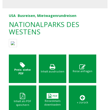
USA
Busreisen
,
Mietwagenrundreisen
NATIONALPARKS DES
WESTENS
Preis: siehe
Reise anfragen
Inhalt ausdrucken
PDF
Reisedetails
Inhalt als PDF
« zurück
downloaden
speichern