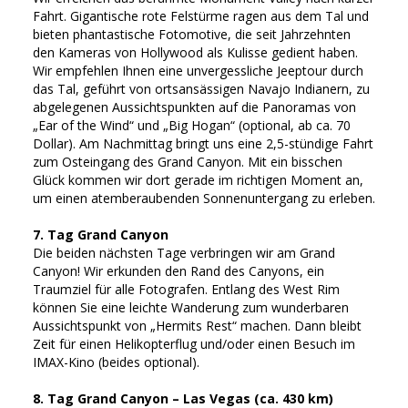
Fahrt. Gigantische rote Felstürme ragen aus dem Tal und
bieten phantastische Fotomotive, die seit Jahrzehnten
den Kameras von Hollywood als Kulisse gedient haben.
Wir empfehlen Ihnen eine unvergessliche Jeeptour durch
das Tal, geführt von ortsansässigen Navajo Indianern, zu
abgelegenen Aussichtspunkten auf die Panoramas von
„Ear of the Wind“ und „Big Hogan“ (optional, ab ca. 70
Dollar). Am Nachmittag bringt uns eine 2,5-stündige Fahrt
zum Osteingang des Grand Canyon. Mit ein bisschen
Glück kommen wir dort gerade im richtigen Moment an,
um einen atemberaubenden Sonnenuntergang zu erleben.
7. Tag Grand Canyon
Die beiden nächsten Tage verbringen wir am Grand
Canyon! Wir erkunden den Rand des Canyons, ein
Traumziel für alle Fotografen. Entlang des West Rim
können Sie eine leichte Wanderung zum wunderbaren
Aussichtspunkt von „Hermits Rest“ machen. Dann bleibt
Zeit für einen Helikopterflug und/oder einen Besuch im
IMAX-Kino (beides optional).
8. Tag Grand Canyon – Las Vegas (ca. 430 km)