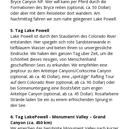
Bryce Canyon NP. Wer will kann per Pferd durch die
Formationen des Bryce reiten (optional, ca. 50 Dollar)
oder aber mit dem Reiseleiter dort wandern. Am
Nachmittag fahren wir zum nahe gelegenen Lake Powell.
5. Tag Lake Powell
Lake Powell ist durch den Staudamm des Colorado River
entstanden. Hier spiegeln sich rote Sandsteinwände in
tiefblauem Wasser und bieten Ihnen so unvergessliche
Eindrücke. Wir haben den ganzen Tag über Zeit, um die
Schönheit dieses riesigen, von Menschenhand
geschaffenen Sees zu erkunden. Wir empfehlen eine
Jeeptour zu den Antelope Canyons/Corkscrew Canyon
(optional, ab ca. 40 Dollar), eine „spritzige“ Rafting Tour
auf dem Colorado River (optional, ab ca. 90 Dollar) oder
bei Sonnenuntergang eine Bootsfahrt zum engen
Antelope Canyon (optional, ab ca. 45 Dollar). Rosafarbene
Strände laden Sie ein zu einem erfrischenden Sprung in
den See.
6. Tag LakePowell - Monument Valley – Grand
Canyon (ca. 450 km)
Wir erreichen das berühmte Monument Valley nach kurzer