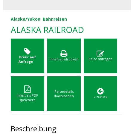
Alaska/Yukon
Bahnreisen
ALASKA RAILROAD
Preis: auf
Reise anfragen
Inhalt ausdrucken
Anfrage
Reisedetails
Inhalt als PDF
downloaden
« zurück
speichern
Beschreibung