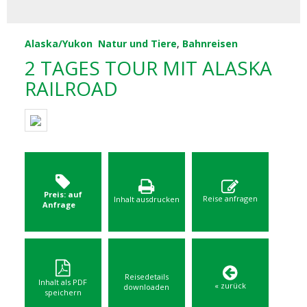
Alaska/Yukon
Natur und Tiere
,
Bahnreisen
2 TAGES TOUR MIT ALASKA
RAILROAD
Preis: auf
Reise anfragen
Inhalt ausdrucken
Anfrage
Reisedetails
Inhalt als PDF
« zurück
downloaden
speichern