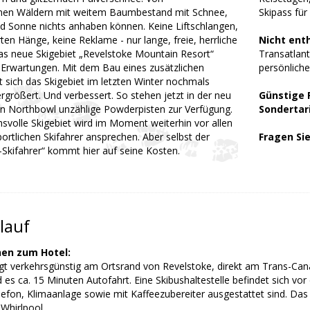
nen Wäldern mit weitem Baumbestand mit Schnee,
Skipass für
 Sonne nichts anhaben können. Keine Liftschlangen,
ten Hänge, keine Reklame - nur lange, freie, herrliche
Nicht ent
as neue Skigebiet „Revelstoke Mountain Resort“
Transatlant
le Erwartungen. Mit dem Bau eines zusätzlichen
persönlich
at sich das Skigebiet im letzten Winter nochmals
rgrößert. Und verbessert. So stehen jetzt in der neu
Günstige 
n Northbowl unzählige Powderpisten zur Verfügung.
Sondertar
svolle Skigebiet wird im Moment weiterhin vor allen
ortlichen Skifahrer ansprechen. Aber selbst der
Fragen Sie
-Skifahrer“ kommt hier auf seine Kosten.
lauf
nen zum Hotel:
egt verkehrsgünstig am Ortsrand von Revelstoke, direkt am Trans-C
d es ca. 15 Minuten Autofahrt. Eine Skibushaltestelle befindet sich 
lefon, Klimaanlage sowie mit Kaffeezubereiter ausgestattet sind. Das
Whirlpool.