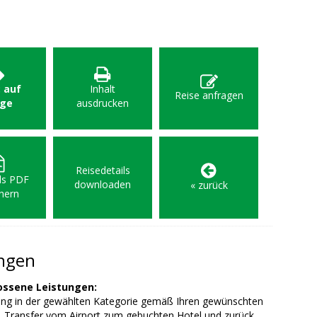
: auf
Inhalt
Reise anfragen
age
ausdrucken
Reisedetails
als PDF
downloaden
« zurück
hern
ungen
ossene Leistungen:
ng in der gewählten Kategorie gemäß Ihren gewünschten
, Transfer vom Airport zum gebuchten Hotel und zurück,