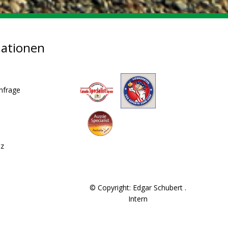
mationen
nfrage
tz
© Copyright: Edgar Schubert .
Intern