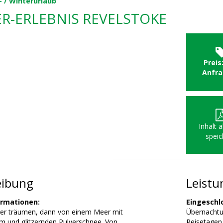
- / Winterurlaub
R-ERLEBNIS REVELSTOKE
Preis
Anfr
Inhalt 
speic
eibung
Leist
ormationen:
Eingeschl
er träumen, dann von einem Meer mit
Übernachtu
em und glitzernden Pulverschnee. Von
Reisetagen