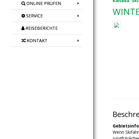
Kanada
Ski
ONLINE PRÜFEN
WINTE
SERVICE
REISEBERICHTE
KONTAKT
Beschr
Gebietsinf
Wenn Skifahr
jungfräulich