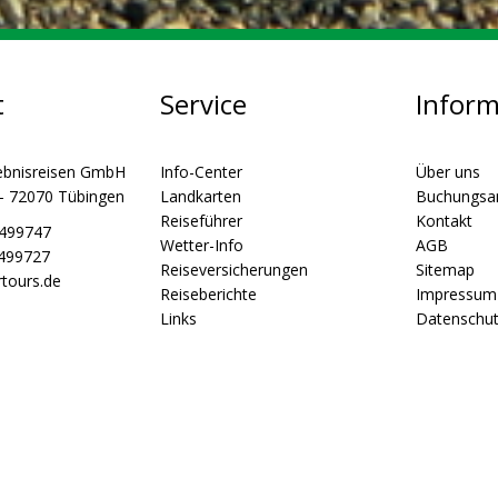
t
Service
Infor
ebnisreisen GmbH
Info-Center
Über uns
 - 72070 Tübingen
Landkarten
Buchungsa
Reiseführer
Kontakt
5499747
Wetter-Info
AGB
5499727
Reiseversicherungen
Sitemap
tours.de
Reiseberichte
Impressum
Links
Datenschu