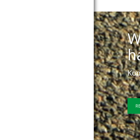
W
h
Kom
R