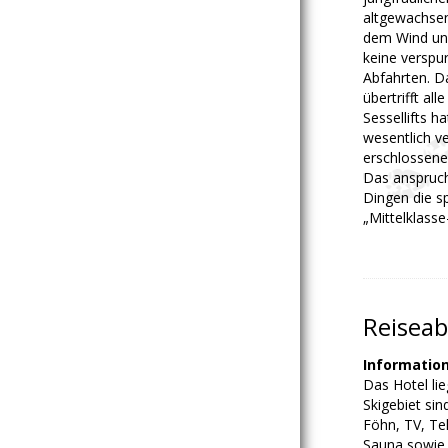
altgewachse
dem Wind und
keine verspur
Abfahrten. D
übertrifft al
Sessellifts h
wesentlich ve
erschlossene
Das anspruch
Dingen die sp
„Mittelklasse
Reiseab
Informatio
Das Hotel li
Skigebiet sin
Föhn, TV, Te
Sauna sowie 