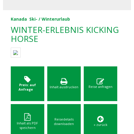
Kanada
Ski- / Winterurlaub
WINTER-ERLEBNIS KICKING
HORSE
Preis: auf
Reise anfragen
Inhalt ausdrucken
Anfrage
Reisedetails
Inhalt als PDF
downloaden
« zurück
speichern