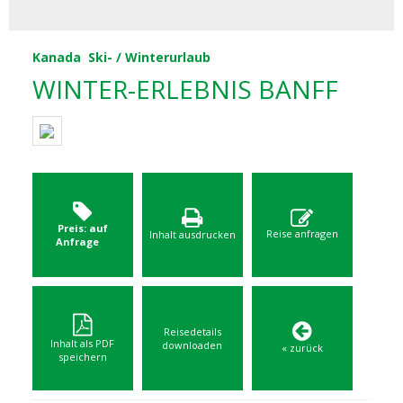
Kanada
Ski- / Winterurlaub
WINTER-ERLEBNIS BANFF
Preis: auf
Reise anfragen
Inhalt ausdrucken
Anfrage
Reisedetails
Inhalt als PDF
downloaden
« zurück
speichern