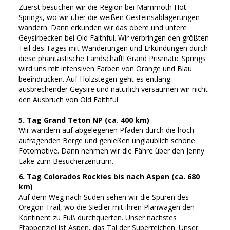
Zuerst besuchen wir die Region bei Mammoth Hot
Springs, wo wir über die weißen Gesteinsablagerungen
wandern. Dann erkunden wir das obere und untere
Geysirbecken bei Old Faithful. Wir verbringen den größten
Teil des Tages mit Wanderungen und Erkundungen durch
diese phantastische Landschaft! Grand Prismatic Springs
wird uns mit intensiven Farben von Orange und Blau
beeindrucken. Auf Holzstegen geht es entlang
ausbrechender Geysire und natürlich versäumen wir nicht
den Ausbruch von Old Faithful.
5. Tag Grand Teton NP (ca. 400 km)
Wir wandern auf abgelegenen Pfaden durch die hoch
aufragenden Berge und genießen unglaublich schöne
Fotomotive. Dann nehmen wir die Fähre über den Jenny
Lake zum Besucherzentrum.
6. Tag Colorados Rockies bis nach Aspen (ca. 680
km)
Auf dem Weg nach Süden sehen wir die Spuren des
Oregon Trail, wo die Siedler mit ihren Planwagen den
Kontinent zu Fuß durchquerten. Unser nächstes
Etappenziel ist Aspen, das Tal der Superreichen. Unser