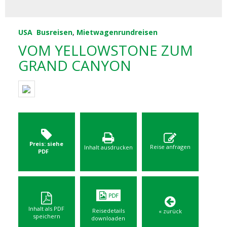
USA
Busreisen
,
Mietwagenrundreisen
VOM YELLOWSTONE ZUM
GRAND CANYON
Preis: siehe
Reise anfragen
Inhalt ausdrucken
PDF
Inhalt als PDF
Reisedetails
« zurück
speichern
downloaden