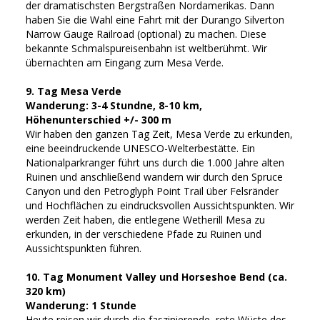
der dramatischsten Bergstraßen Nordamerikas. Dann
haben Sie die Wahl eine Fahrt mit der Durango Silverton
Narrow Gauge Railroad (optional) zu machen. Diese
bekannte Schmalspureisenbahn ist weltberühmt. Wir
übernachten am Eingang zum Mesa Verde.
9. Tag Mesa Verde
Wanderung: 3-4 Stundne, 8-10 km,
Höhenunterschied +/- 300 m
Wir haben den ganzen Tag Zeit, Mesa Verde zu erkunden,
eine beeindruckende UNESCO-Welterbestätte. Ein
Nationalparkranger führt uns durch die 1.000 Jahre alten
Ruinen und anschließend wandern wir durch den Spruce
Canyon und den Petroglyph Point Trail über Felsränder
und Hochflächen zu eindrucksvollen Aussichtspunkten. Wir
werden Zeit haben, die entlegene Wetherill Mesa zu
erkunden, in der verschiedene Pfade zu Ruinen und
Aussichtspunkten führen.
10. Tag Monument Valley und Horseshoe Bend (ca.
320 km)
Wanderung: 1 Stunde
Heute reisen wir durch die faszinierende, rote Wüste des