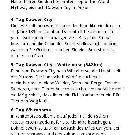
Heute fahren Sie den berühmten Top of the World
Highway bis nach Dawson City im Yukon.
4. Tag Dawson City
Dieses Städtchen wurde durch den Klondike-Goldrausch
im Jahre 1896 bekannt und vermittelt heute noch ein
gutes Bild von der damaligen Zeit. Besuchen Sie das
Museum und die Cabin des Schriftstellers Jack London,
waschen Sie Gold und machen Sie eine Bootstour auf
dem Yukon River.
5. Tag Dawson City – Whitehorse (542 km)
Fahrt von Dawson City nach Whitehorse, die Hauptstadt
des Yukons. Die Landschaft wird Sie auch hier
beeindrucken: endlose Wälder, Seen und Berge. Denken
Sie daran, nach Tieren Ausschau zu halten: überall besteht
die Möglichkeit, dass Ihnen ein Elch, Karibu oder ein Bär
über den Weg läuft.
6. Tag Whitehorse
In Whitehorse sollten Sie auf jeden Fall den schön
restaurierten Raddampfer S.S. Klondike besichtigen.
Lohnenswert ist auch ein Besuch des Miles Canyon, der
Salmon Stairways und des Yukon Transportation