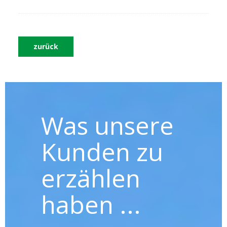
zurück
Was unsere
Kunden zu
erzählen
haben ...