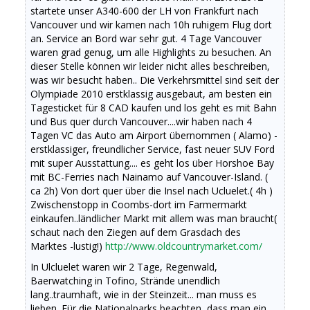
startete unser A340-600 der LH von Frankfurt nach
Vancouver und wir kamen nach 10h ruhigem Flug dort
an. Service an Bord war sehr gut. 4 Tage Vancouver
waren grad genug, um alle Highlights zu besuchen. An
dieser Stelle können wir leider nicht alles beschreiben,
was wir besucht haben.. Die Verkehrsmittel sind seit der
Olympiade 2010 erstklassig ausgebaut, am besten ein
Tagesticket für 8 CAD kaufen und los geht es mit Bahn
und Bus quer durch Vancouver....wir haben nach 4
Tagen VC das Auto am Airport übernommen ( Alamo) -
erstklassiger, freundlicher Service, fast neuer SUV Ford
mit super Ausstattung.... es geht los über Horshoe Bay
mit BC-Ferries nach Nainamo auf Vancouver-Island. (
ca 2h) Von dort quer über die Insel nach Ucluelet.( 4h )
Zwischenstopp in Coombs-dort im Farmermarkt
einkaufen..ländlicher Markt mit allem was man braucht(
schaut nach den Ziegen auf dem Grasdach des
Marktes -lustig!)
http://www.oldcountrymarket.com/
In Ulcluelet waren wir 2 Tage, Regenwald,
Baerwatching in Tofino, Strände unendlich
lang..traumhaft, wie in der Steinzeit... man muss es
lieben. Für die Nationalparks beachten, dass man ein