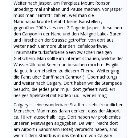
Weiter nach Jasper, am Parkplatz Mount Robson
unbedingt mal anhalten und Pause machen. Vor Jasper
muss man "Eintritt" zahlen, weil man die
Nationalparkroute befährt-keine Baustellen ,
gegenüber 2009 alles neu. 2 Tage in Jasper - besuchen
den Canyon in der Nähe und den Maligne Lake- Bären
und Hirsche an der Strasse getroffen..von dort aus
weiter nach Canmore über den Icefieldparkway.
Traumhafte türkisfarbene Seen zwischen riesigen
Gletschern. Man sollte im Internet schauen, welche der
Wasserfälle und Seen man besuchen möchte. Es gibt
da gute Internetseiten zu diesem Thema. Weiter ging
die Fahrt über Banff nach Canmor (1 Übernachtung)
und weiter nach Calgary. Dort haben wir die Stampede
besucht, die jedes Jahr im Juli dort gefeiert wird. ein
riesiges Spektakel mit Rodeo u.a. - wer es mag
Calgary ist eine wunderbare Stadt mit sehr freundlichen
Menschen. Man muss daran denken, dass der Airport
ca. 10 km ausserhalb liegt. Dort haben wir problemlos
unseren Mietwagen abgegeben. Da wir 1 Nacht dort
am Airport ( Sandmann Hotel) verbracht haben, sind
wir mit dem Stadtbus in das Centrum von Calgary