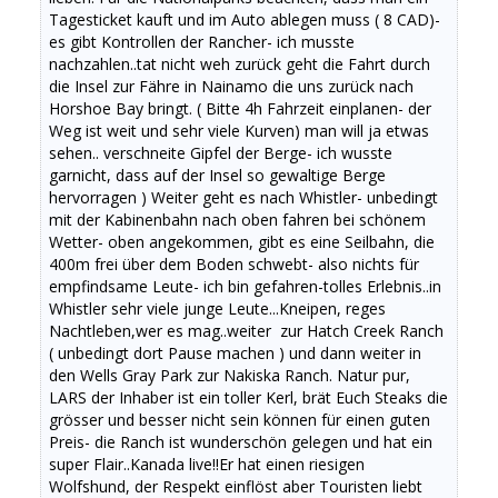
Tagesticket kauft und im Auto ablegen muss ( 8 CAD)-
es gibt Kontrollen der Rancher- ich musste
nachzahlen..tat nicht weh
zurück geht die Fahrt durch
die Insel zur Fähre in Nainamo die uns zurück nach
Horshoe Bay bringt. ( Bitte 4h Fahrzeit einplanen- der
Weg ist weit und sehr viele Kurven) man will ja etwas
sehen.. verschneite Gipfel der Berge- ich wusste
garnicht, dass auf der Insel so gewaltige Berge
hervorragen ) Weiter geht es nach Whistler- unbedingt
mit der Kabinenbahn nach oben fahren bei schönem
Wetter- oben angekommen, gibt es eine Seilbahn, die
400m frei über dem Boden schwebt- also nichts für
empfindsame Leute- ich bin gefahren-tolles Erlebnis..in
Whistler sehr viele junge Leute...Kneipen, reges
Nachtleben,wer es mag..weiter zur Hatch Creek Ranch
( unbedingt dort Pause machen ) und dann weiter in
den Wells Gray Park zur Nakiska Ranch. Natur pur,
LARS der Inhaber ist ein toller Kerl, brät Euch Steaks die
grösser und besser nicht sein können für einen guten
Preis- die Ranch ist wunderschön gelegen und hat ein
super Flair..Kanada live!!Er hat einen riesigen
Wolfshund, der Respekt einflöst aber Touristen liebt