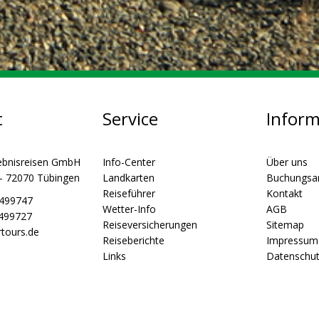
t
Service
Infor
ebnisreisen GmbH
Info-Center
Über uns
 - 72070 Tübingen
Landkarten
Buchungsa
Reiseführer
Kontakt
5499747
Wetter-Info
AGB
5499727
Reiseversicherungen
Sitemap
tours.de
Reiseberichte
Impressum
Links
Datenschu