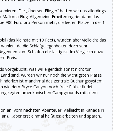
rvieren. Die „Übersee Flieger“ hatten wir uns allerdings
n Mallorca Flug. Allgemeine Erheiterung rief dann das
e 900 Euro pro Person mehr, die leeren Plätze in der 1.
 (das kleinste mit 19 Feet), würden aber vielleicht das
wählen, da die Schlafgelegenheiten doch sehr
enden zum Schlafen ehr lästig ist. Im Vergleich dazu
em Preis.
 vorgebucht, was wir eigentlich sonst nicht tun.
and sind, würden wir nur noch die wichtigsten Plätze
hr hinderlich ist manchmal das zentrale Buchungssystem,
n wie dem Bryce Canyon noch freie Plätze findet.
n angelegten amerikanischen Campgrounds mit allem
n an, vom nächsten Abenteuer, vielleicht in Kanada in
n)......aber erst einmal heißt es: arbeiten und sparen....