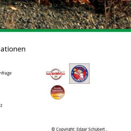
mationen
nfrage
tz
© Copyright: Edgar Schubert .