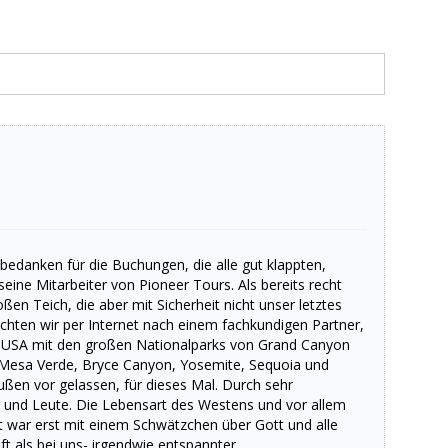
edanken für die Buchungen, die alle gut klappten,
ine Mitarbeiter von Pioneer Tours. Als bereits recht
n Teich, die aber mit Sicherheit nicht unser letztes
chten wir per Internet nach einem fachkundigen Partner,
er USA mit den großen Nationalparks von Grand Canyon
, Mesa Verde, Bryce Canyon, Yosemite, Sequoia und
ußen vor gelassen, für dieses Mal. Durch sehr
nd und Leute. Die Lebensart des Westens und vor allem
t war erst mit einem Schwätzchen über Gott und alle
ft als bei uns- irgendwie entspannter.