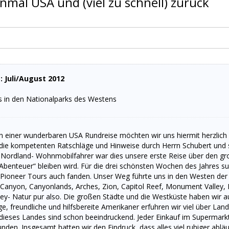
inmal USA und (viel zu schnell) zurück
: Juli/August 2012
 in den Nationalparks des Westens
n einer wunderbaren USA Rundreise möchten wir uns hiermit herzlich b
 die kompetenten Ratschläge und Hinweise durch Herrn Schubert und se
Nordland- Wohnmobilfahrer war dies unsere erste Reise über den große
Abenteuer“ bleiben wird. Für die drei schönsten Wochen des Jahres su
n Pioneer Tours auch fanden. Unser Weg führte uns in den Westen d
 Canyon, Canyonlands, Arches, Zion, Capitol Reef, Monument Valley
ley- Natur pur also. Die großen Städte und die Westküste haben wir a
e, freundliche und hilfsbereite Amerikaner erfuhren wir viel über La
 dieses Landes sind schon beeindruckend. Jeder Einkauf im Supermark
nden. Insgesamt hatten wir den Eindruck, dass alles viel ruhiger abläu