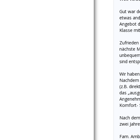
Gut war de
etwas ande
Angebot d
Klasse mit
Zufrieden
nächste M
unbequem+
sind entsp
Wir haben 
Nachdem w
(z.B. dire
das „ausg
Angenehm 
Komfort- 
Nach dem 
zwei Jahre
Fam. Amb