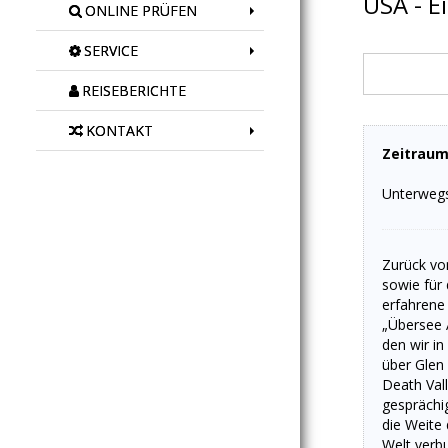
USA - E
ONLINE PRÜFEN
SERVICE
REISEBERICHTE
KONTAKT
Zeitraum
Unterwegs
Zurück vo
sowie für
erfahrene 
„Übersee 
den wir i
über Glen
Death Val
gesprächig
die Weite
Welt verbu