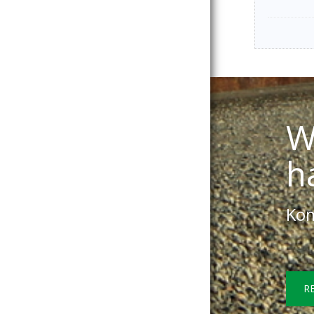
W
h
Kom
R