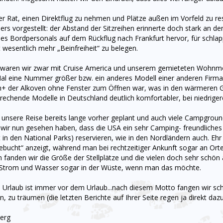
r Rat, einen Direktflug zu nehmen und Plätze außen im Vorfeld zu rese
rs vorgestellt: der Abstand der Sitzreihen erinnerte doch stark an de
es Bordpersonals auf dem Rückflug nach Frankfurt hervor, für schlapp
 wesentlich mehr „Beinfreiheit“ zu belegen.
 waren wir zwar mit Cruise America und unserem gemieteten Wohnmobil
al eine Nummer größer bzw. ein anderes Modell einer anderen Firma 
 der Alkoven ohne Fenster zum Öffnen war, was in den wärmeren Geg
rechende Modelle in Deutschland deutlich komfortabler, bei niedriger
unsere Reise bereits lange vorher geplant und auch viele Campgrounds
ir nun gesehen haben, dass die USA ein sehr Camping- freundliches L
kt in den National Parks) reservieren, wie in den Nordländern auch. E
ebucht“ anzeigt, während man bei rechtzeitiger Ankunft sogar an Orte
fanden wir die Größe der Stellplätze und die vielen doch sehr schö
Strom und Wasser sogar in der Wüste, wenn man das möchte.
Urlaub ist immer vor dem Urlaub...nach diesem Motto fangen wir scho
n, zu träumen (die letzten Berichte auf Ihrer Seite regen ja direkt dazu a
erg