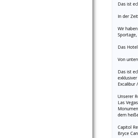
Das ist ec
In der Ze
Wir haben 
Sportage, E
Das Hotel
Von unter
Das ist ec
exklusive
Excalibur 
Unserer Re
Las Vegas,
Monument V
dem heiß
Capitol Re
Bryce Can