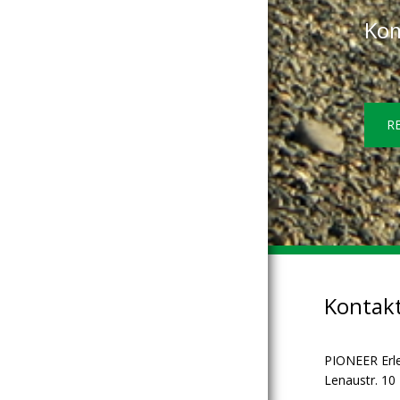
Kom
R
Kontak
PIONEER Erl
Lenaustr. 10