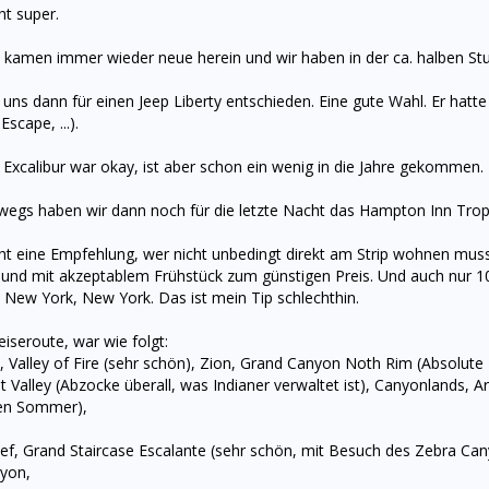
ht super.
it kamen immer wieder neue herein und wir haben in der ca. halben St
uns dann für einen Jeep Liberty entschieden. Eine gute Wahl. Er hatt
scape, ...).
 Excalibur war okay, ist aber schon ein wenig in die Jahre gekommen.
wegs haben wir dann noch für die letzte Nacht das Hampton Inn Trop
ht eine Empfehlung, wer nicht unbedingt direkt am Strip wohnen muss, i
r und mit akzeptablem Frühstück zum günstigen Preis. Und auch nur 
/ New York, New York. Das ist mein Tip schlechthin.
iseroute, war wie folgt:
 Valley of Fire (sehr schön), Zion, Grand Canyon Noth Rim (Absolute E
alley (Abzocke überall, was Indianer verwaltet ist), Canyonlands, Ar
en Sommer),
ef, Grand Staircase Escalante (sehr schön, mit Besuch des Zebra Cany
yon,