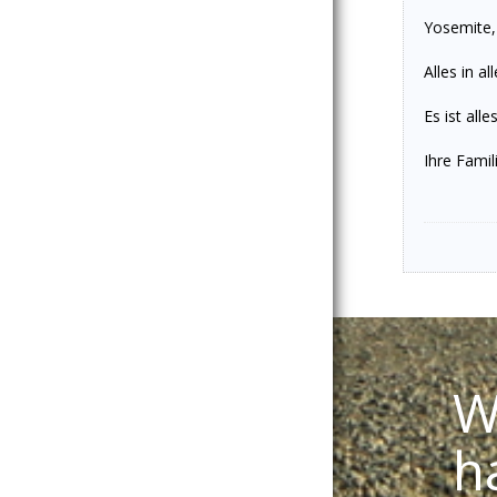
Yosemite,
Alles in 
Es ist all
Ihre Fami
W
h