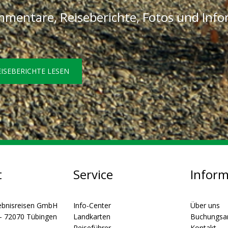
mentare, Reiseberichte, Fotos und Inf
EISEBERICHTE LESEN
t
Service
Infor
ebnisreisen GmbH
Info-Center
Über uns
 - 72070 Tübingen
Landkarten
Buchungsa
Reiseführer
Kontakt