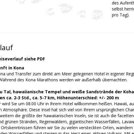
des Aufenth
selbst herr
pro Tag).
lauf
eiseverlauf siehe PDF
nft in Kona
ona und Transfer zum direkt am Meer gelegenen Hotel in eigener Regie
Während des Kona Marathons werden wir außerhalb übernachten.
lu Tal, hawaiianische Tempel und weiße Sandstrände der Koha
 ca. 2-3 Std., ca. 5-7 km, Höhenunterschied: +/- 200 m
er wird Sie um 08.00 Uhr in Ihrem Hotel willkommen heißen. Hawaii, auc
 Atmosphäre. Diese Insel hat sich viel von Ihrem ursprünglichen Chara
 weitem die größte der hawaiianischen Inseln, sie ist auch die facette
d grünen Stränden, Regenwäldern, gigantischen Wasserfällen, Lavaw
 Ortskenntnissen führen wir Sie zu vielen versteckten Orten, wandern
den Wasserfällen und steigen in das Herz eines aktiven Vulkans. Mi