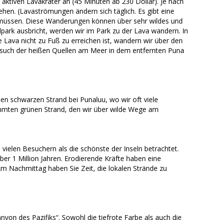
 aktiven Lavakrater an (45 Minuten ab 230 Dollar). Je nach
en. (Lavaströmungen ändern sich täglich. Es gibt eine
 müssen. Diese Wanderungen können über sehr wildes und
park ausbricht, werden wir im Park zu der Lava wandern. In
e Lava nicht zu Fuß zu erreichen ist, wandern wir über den
esuch der heißen Quellen am Meer in dem entfernten Puna
en schwarzen Strand bei Punaluu, wo wir oft viele
hmten grünen Strand, den wir über wilde Wege am
 vielen Besuchern als die schönste der Inseln betrachtet.
 über 1 Million Jahren. Erodierende Kräfte haben eine
 Nachmittag haben Sie Zeit, die lokalen Strände zu
yon des Pazifiks“. Sowohl die tiefrote Farbe als auch die