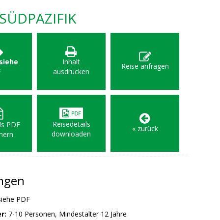
SÜDPAZIFIK
 siehe
Inhalt
Reise anfragen
F
ausdrucken
Reisedetails
als PDF
« zurück
downloaden
hern
ungen
iehe PDF
r:
7-10 Personen, Mindestalter 12 Jahre