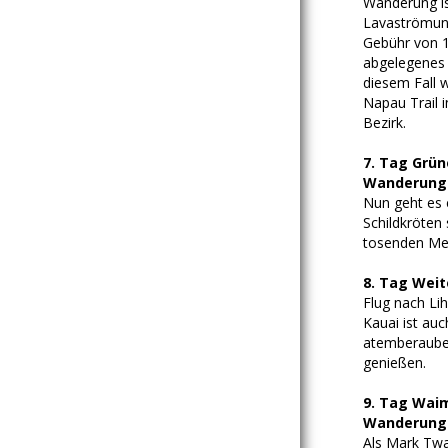
Wanderung ist
Lavaströmung
Gebühr von 1
abgelegenes 
diesem Fall w
Napau Trail 
Bezirk.
7. Tag Grü
Wanderung ü
Nun geht es 
Schildkröten
tosenden Mee
8. Tag Weit
Flug nach Lih
Kauai ist auc
atemberauben
genießen.
9. Tag Wai
Wanderung: 
Als Mark Twai