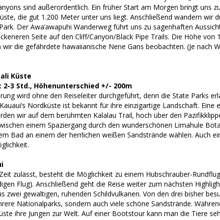
nyons sind außerordentlich. Ein früher Start am Morgen bringt uns z
üste, die gut 1.200 Meter unter uns liegt. Anschließend wandern wir 
Park. Der Awa’awapuhi Wanderweg führt uns zu sagenhaften Aussicht
ockeneren Seite auf den Cliff/Canyon/Black Pipe Trails. Die Höhe von 1
 wir die gefährdete hawaiianische Nene Gans beobachten. (Je nach We
ali Küste
2-3 Std., Höhenunterschied +/- 200m
ung wird ohne den Reiseleiter durchgeführt, denn die State Parks e
auaui’s Nordküste ist bekannt für ihre einzigartige Landschaft. Eine 
werden wir auf dem berühmten Kalalau Trail, hoch über den Pazifikkli
wischen einem Spaziergang durch den wunderschönen Limahule Botanica
em Bad an einem der herrlichen weißen Sandstrände wählen. Auch e
lichkeit.
i
eit zulässt, besteht die Möglichkeit zu einem Hubschrauber-Rundflug 
igen Flug). Anschließend geht die Reise weiter zum nächsten Highlight
 zwei gewaltigen, ruhenden Schildvulkanen. Von den drei bisher besuch
hrere Nationalparks, sondern auch viele schöne Sandstrände. Währen
ste ihre Jungen zur Welt. Auf einer Bootstour kann man die Tiere seh