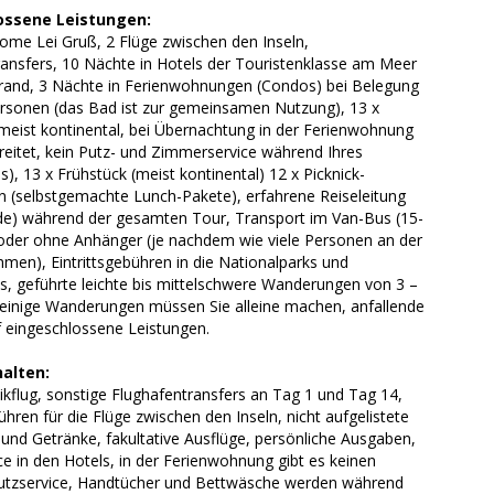
ossene Leistungen:
ome Lei Gruß, 2 Flüge zwischen den Inseln,
ransfers, 10 Nächte in Hotels der Touristenklasse am Meer
rand, 3 Nächte in Ferienwohnungen (Condos) bei Belegung
ersonen (das Bad ist zur gemeinsamen Nutzung), 13 x
meist kontinental, bei Übernachtung in der Ferienwohnung
reitet, kein Putz- und Zimmerservice während Ihres
s), 13 x Frühstück (meist kontinental) 12 x Picknick-
n (selbstgemachte Lunch-Pakete), erfahrene Reiseleitung
ide) während der gesamten Tour, Transport im Van-Bus (15-
 oder ohne Anhänger (je nachdem wie viele Personen an der
hmen), Eintrittsgebühren in die Nationalparks und
s, geführte leichte bis mittelschwere Wanderungen von 3 –
 einige Wanderungen müssen Sie alleine machen, anfallende
f eingeschlossene Leistungen.
halten:
ikflug, sonstige Flughafentransfers an Tag 1 und Tag 14,
ren für die Flüge zwischen den Inseln, nicht aufgelistete
und Getränke, fakultative Ausflüge, persönliche Ausgaben,
ce in den Hotels, in der Ferienwohnung gibt es keinen
Putzservice, Handtücher und Bettwäsche werden während