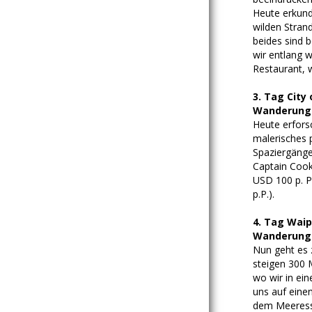
Heute erkund
wilden Stran
beides sind
wir entlang 
Restaurant, 
3. Tag City
Wanderungen
Heute erforsc
malerisches p
Spaziergänge
Captain Cook
USD 100 p. P
p.P.).
4. Tag Waip
Wanderungen
Nun geht es z
steigen 300 M
wo wir in ei
uns auf eine
dem Meeressp