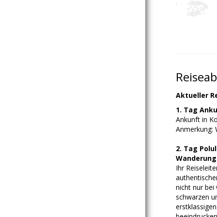
Reiseab
Aktueller R
1. Tag Anku
Ankunft in K
Anmerkung: 
2. Tag Polu
Wanderungen
Ihr Reiseleit
authentischen
nicht nur bei
schwarzen un
erstklassigen
beeindrucken