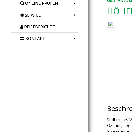
USA
Aktivt
ONLINE PRÜFEN
HÖHEP
SERVICE
REISEBERICHTE
KONTAKT
Beschr
Südlich des 
Ozeans, lieg
Inselgruppe g