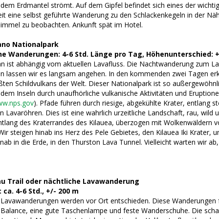
dem Erdmantel strömt. Auf dem Gipfel befindet sich eines der wichti
eit eine selbst geführte Wanderung zu den Schlackenkegeln in der 
immel zu beobachten. Ankunft spät im Hotel.
ano Nationalpark
e Wanderungen: 4-6 Std. Länge pro Tag, Höhenunterschied: +
n ist abhängig vom aktuellen Lavafluss. Die Nachtwanderung zum Lav
 lassen wir es langsam angehen. In den kommenden zwei Tagen erk
ten Schildvulkans der Welt. Dieser Nationalpark ist so außergewöhnli
 dem Inseln durch unaufhörliche vulkanische Aktivitäten und Eruptione
w.nps.gov
). Pfade führen durch riesige, abgekühlte Krater, entlang s
n Lavaröhren. Dies ist eine wahrlich urzeitliche Landschaft, rau, wi
ntlang des Kraterrandes des Kilauea, überzogen mit Wolkenwäldern v
Wir steigen hinab ins Herz des Pele Gebietes, den Kilauea Iki Krater
inab in die Erde, in den Thurston Lava Tunnel. Vielleicht warten wir a
u Trail oder nächtliche Lavawanderung
 ca. 4-6 Std., +/- 200 m
 Lavawanderungen werden vor Ort entschieden. Diese Wanderungen f
 Balance, eine gute Taschenlampe und feste Wanderschuhe. Die schar