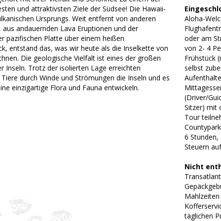
sten und attraktivsten Ziele der Südsee! Die Hawaii-
Eingeschl
vulkanischen Ursprungs. Weit entfernt von anderen
Aloha-Welc
 aus andauernden Lava Eruptionen und der
Flughafent
 pazifischen Platte über einem heißen
oder am St
k, entstand das, was wir heute als die Inselkette von
von 2- 4 P
hnen. Die geologische Vielfalt ist eines der großen
Frühstück (
 Inseln. Trotz der isolierten Lage erreichten
selbst zube
 Tiere durch Winde und Strömungen die Inseln und es
Aufenthalte
ine einzigartige Flora und Fauna entwickeln.
Mittagesse
(Driver/Gu
Sitzer) mit
Tour teilne
Countypark
6 Stunden,
Steuern au
Nicht ent
Transatlant
Gepäckgebüh
Mahlzeiten 
Kofferservi
täglichen 