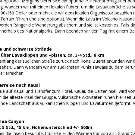
 optional. Morgens bietet sich ein optionaler Helikopterflug über den
, wandern wir mit einem lokalen Führer, um die Lavaausbrüche zu seh
00-150 Dollar oder mehr, die wir dem lokalen Organisator bezahlen
Terrain führen und sind optional). Wenn die Lava im Volcano National
erden Ranger die Wanderung absichern und sie ist kostenlos. Falls di
innerhalb des Nationalparks. Dann beenden wir den Tag mit einem B
ne und schwarze Strände
ber Lavaklippen und –pisten, ca. 3-4 Std., 8 km
entlang der südlichen Straße zurück nach Kona. Zuerst erkunden wir d
 sehen. Dann wandern wir am südlichsten Punkt Hawaiis zu dem berü
r erreichen.
erreise nach Kauai
ue auf Kauai und Transfer zum Hotel. Kauai, die Garteninsel, wird von
h die älteste Insel der Gruppe. Vulkanische Aktivitäten ruhen hier seit
de Landschaft aus vulkanischen Klippen und Lavatürmen geformt. Am
mea Canyon
5 Std., 15 km, Höhenunterschied +/- 500m
n die Inseln besuchte, titulierte er den Waimea Canyon als „Grand Can