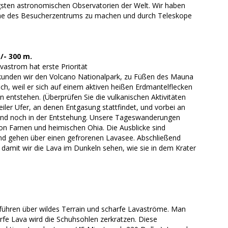
gsten astronomischen Observatorien der Welt. Wir haben
Nähe des Besucherzentrums zu machen und durch Teleskope
/- 300 m.
astrom hat erste Priorität
unden wir den Volcano Nationalpark, zu Füßen des Mauna
ch, weil er sich auf einem aktiven heißen Erdmantelflecken
n entstehen. (Überprüfen Sie die vulkanischen Aktivitäten
teiler Ufer, an denen Entgasung stattfindet, und vorbei an
ld und noch in der Entstehung. Unsere Tageswanderungen
on Farnen und heimischen Ohia. Die Ausblicke sind
, und gehen über einen gefrorenen Lavasee. Abschließend
b, damit wir die Lava im Dunkeln sehen, wie sie in dem Krater
ühren über wildes Terrain und scharfe Lavaströme. Man
fe Lava wird die Schuhsohlen zerkratzen. Diese