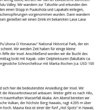
lulu Valley. Wir wandern zur Talsohle und erkunden den
den einen Stopp in Puukohola und Lapakahi einlegen,
 Menschenopferungen vorgenommen wurden. Dann wandern
sen genießen wir einen Drink im bekannten Lava Lava
 „Pu´uhona O Honaunau“ National Historical Park, der ein
cheint. Wir werden Zeit haben für einige kleine
Riffe der Insel. Anschließend werden wir die Bucht des
tag lockt mit Kayak- oder Delphintouren (fakultativ ca.
ergessliche Schnorcheltour mit Manta-Rochen (ca. USD 100
 sich hier die bedeutendste Ansiedlung der Insel. Wir
Art die Wasserbrotwurzel anbauen. Weiter geht es nach Hilo,
dem traumhaften Wasserfall Akaka. Am Abend bereiten wir
che Vulkan, der höchste Berg Hawaiis, ragt 4.205 m über
och. Mauna Kea ist einer der fünf „Hot Spots“ in Hawaii,