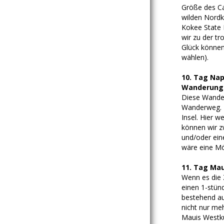
Größe des Ca
wilden Nordk
Kokee State 
wir zu der tr
Glück können
wählen).
10. Tag Nap
Wanderung: 
Diese Wander
Wanderweg. K
Insel. Hier 
können wir z
und/oder ein
wäre eine Mög
11. Tag Mau
Wenn es die Z
einen 1-stünd
bestehend aus
nicht nur me
Mauis Westkü