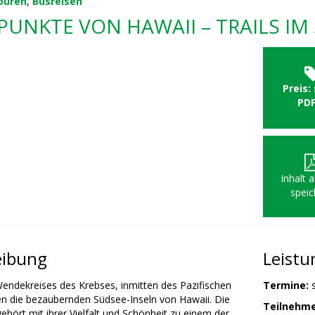
ouren
,
Busreisen
UNKTE VON HAWAII – TRAILS IM 
Preis:
PD
Inhalt 
speic
eibung
Leist
Wendekreises des Krebses, inmitten des Pazifischen
Termine:
s
en die bezaubernden Südsee-Inseln von Hawaii. Die
Teilnehme
ehört mit ihrer Vielfalt und Schönheit zu einem der