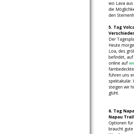
wo Lava aus 
die Möglichk
den Sternenh
5. Tag Volc
Verschieden
Der Tagespla
Heute morgen
Loa, des größ
befindet, auf
online auf
ww
farnbedeckte
führen uns e
spektakulär. 
steigen wir h
glüht.
6. Tag Napa
Napau Trail:
Optionen für
braucht gute