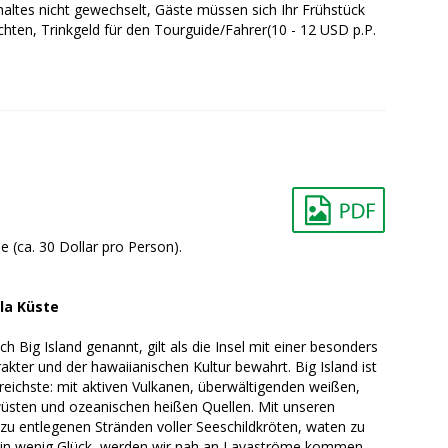
altes nicht gewechselt, Gäste müssen sich Ihr Frühstück
ichten, Trinkgeld für den Tourguide/Fahrer(10 - 12 USD p.P.
 (ca. 30 Dollar pro Person).
la Küste
h Big Island genannt, gilt als die Insel mit einer besonders
kter und der hawaiianischen Kultur bewahrt. Big Island ist
nreichste: mit aktiven Vulkanen, überwältigenden weißen,
üsten und ozeanischen heißen Quellen. Mit unseren
 zu entlegenen Stränden voller Seeschildkröten, waten zu
t ein wenig Glück, werden wir nah an Lavaströme kommen.