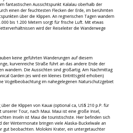
um fantastischen Aussichtspunkt Kalalau oberhalb der
durch einen der feuchtesten Flecken der Erde, im berühmten
spunkten über die Klippen. An regnerischen Tagen wandern
.000 bis 1.200 Metern sorgt für frische Luft. Mit etwas
tterverhältnissen wird der Reiseleiter die Wanderwege
rlauben keine geführten Wanderungen auf diesem
enge, kurvenreiche Straße führt an das andere Ende der
ppen wandern. Die Aussichten sind großartig. Am Nachmittag
l Garden (es wird ein kleines Eintrittsgeld erhoben)
ine Vogelbeobachtung im nahegelegenen Naturschutzgebiet
über die Klippen von Kauai (optional ca, US$ 210 p.P. für
 unserer Tour, nach Maui. Maui ist eine große Insel,
ten Inseln ist Maui die touristischste. Hier befinden sich
d der Wintermonate bringen viele Alaska-Buckelwale an
r gut beobachten. Molokini Krater, ein untergetauchter