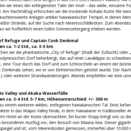
en wir eines der entlegensten Täler der Insel – das wilde, einsame Po
d. Am Nachmittag erforschen wir die trockende Kohala-Küste Wir wer
 beachtenswerte Anlagen antiker hawaiianischer Tempel, in denen
weißer Strände, auf der Suche nach Meeresschildkröten. Zum Abendes
wo wir hoffentlich einen tollen Sonnenuntergang erleben werden.
 of Refuge und Captain Cook Denkmal
 ca. 1-2 Std., ca. 3-5 km
hen wir die phantastische „City of Refuge“ (Stadt der Zuflucht) oder
olynesisches Dorf beherbergt, das auf einer Lavaklippe zu schweben s
, eine Tour durch das Dorf und zum Schnorcheln an einem der besten 
 Denkmals sehen, wo er von Einheimischen getötet wurde. Der Nachmit
.) oder weiteren Strandwanderungen. Abends empfehlen wir eine unv
io Valley und Akaka Wasserfälle
 ca. 3-4 Std. 5-7 km, Höhenunterschied: +/- 300 m
u einem weiteren wilden, entlegenen hawaiianischen Tal. Einst befand
eter in das Waipio Valley hinab, in dem Hawaiianer in traditioneller 
nem Hotel an der Küste übernachten. Ein kurzer Stopp bringt uns zu 
n besonderen Ausflug vor, den Besuch von Mauna Kea. Dieser gigantis
iegel und ist, vom Meeresboden gemessen, immerhin über 10.000 m h