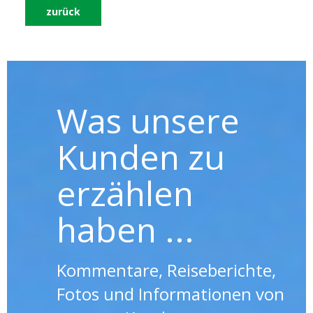
zurück
Was unsere
Kunden zu
erzählen
haben ...
Kommentare, Reiseberichte,
Fotos und Informationen von