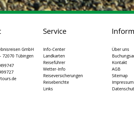
t
Service
Infor
ebnisreisen GmbH
Info-Center
Über uns
 - 72070 Tübingen
Landkarten
Buchungsa
Reiseführer
Kontakt
5499747
Wetter-Info
AGB
5499727
Reiseversicherungen
Sitemap
tours.de
Reiseberichte
Impressum
Links
Datenschu