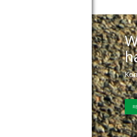
W
h
Kom
R