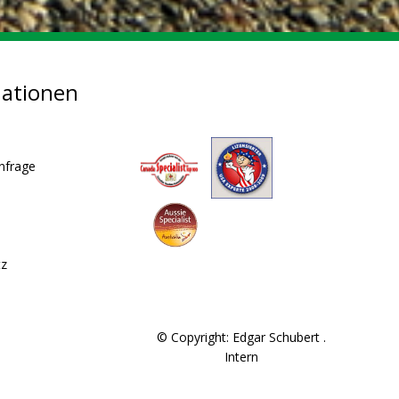
mationen
nfrage
tz
© Copyright: Edgar Schubert .
Intern