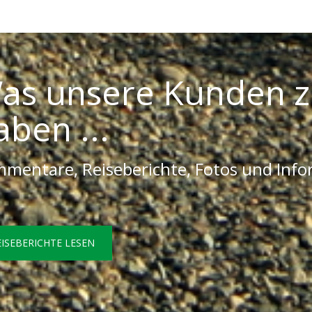
as unsere Kunden z
aben ...
mentare, Reiseberichte, Fotos und Inf
EISEBERICHTE LESEN