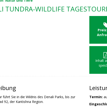
on
Natur und Tiere
I TUNDRA-WILDLIFE TAGESTOUR
Preis
Anfr
Inhalt 
speic
eibung
Leist
 führt Sie in die Wildnis des Denali Parks, bis zur
Termin:
au
ad 92, der Kantishna Region.
Eingeschl