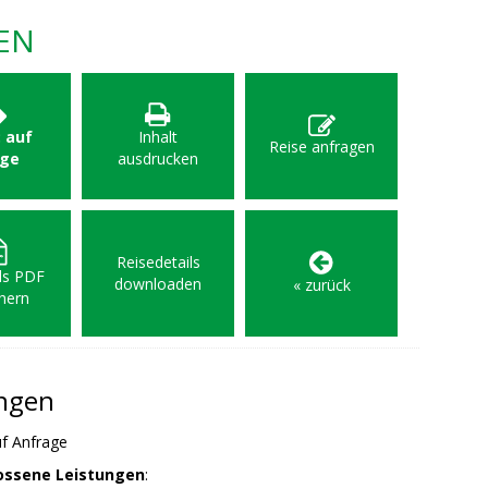
EN
: auf
Inhalt
Reise anfragen
age
ausdrucken
Reisedetails
als PDF
downloaden
« zurück
hern
ungen
f Anfrage
ossene Leistungen
: