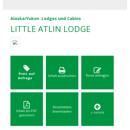
Alaska/Yukon
Lodges und Cabins
LITTLE ATLIN LODGE
Preis: auf
Reise anfragen
Inhalt ausdrucken
Anfrage
Reisedetails
Inhalt als PDF
downloaden
« zurück
speichern