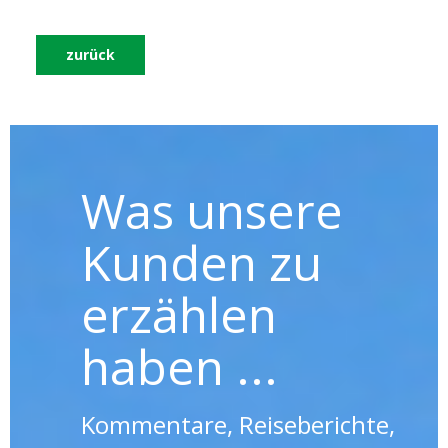
zurück
Was unsere
Kunden zu
erzählen
haben ...
Kommentare, Reiseberichte,