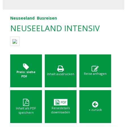
Neuseeland
Busreisen
NEUSEELAND INTENSIV
Preis: siehe
Reise anfragen
Inhalt ausdrucken
PDF
Reisedetails
Inhalt als PDF
« zurück
downloaden
speichern