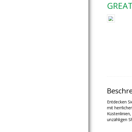
GREAT
Beschr
Entdecken Si
mit herrlich
Küstenlinien
unzähligen S