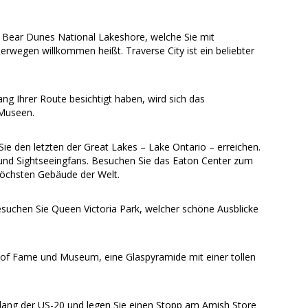
ng Bear Dunes National Lakeshore, welche Sie mit
rwegen willkommen heißt. Traverse City ist ein beliebter
ng Ihrer Route besichtigt haben, wird sich das
 Museen.
ie den letzten der Great Lakes – Lake Ontario – erreichen.
- und Sightseeingfans. Besuchen Sie das Eaton Center zum
öchsten Gebäude der Welt.
Besuchen Sie Queen Victoria Park, welcher schöne Ausblicke
 of Fame und Museum, eine Glaspyramide mit einer tollen
tlang der US-20 und legen Sie einen Stopp am Amish Store