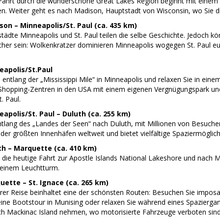
 Fahrt durch die wunderschöne Great Lakes Region beginnt mit einem 
en. Weiter geht es nach Madison, Hauptstadt von Wisconsin, wo Sie d
son – Minneapolis/St. Paul (ca. 435 km)
städte Minneapolis und St. Paul teilen die selbe Geschichte. Jedoch k
icher sein: Wolkenkratzer dominieren Minneapolis wogegen St. Paul eu
eapolis/St.Paul
 entlang der „Mississippi Mile“ in Minneapolis und relaxen Sie in eine
Shopping-Zentren in den USA mit einem eigenen Vergnügungspark und
 Paul.
eapolis/St. Paul – Duluth (ca. 255 km)
ntlang des „Landes der Seen“ nach Duluth, mit Millionen von Besucher
n der größten Innenhäfen weltweit und bietet vielfältige Spaziermögl
th – Marquette (ca. 410 km)
 die heutige Fahrt zur Apostle Islands National Lakeshore und nach 
einem Leuchtturm.
uette – St. Ignace (ca. 265 km)
Ihrer Reise beinhaltet eine der schönsten Routen: Besuchen Sie impo
ine Bootstour in Munising oder relaxen Sie während eines Spaziergang
ch Mackinac Island nehmen, wo motorisierte Fahrzeuge verboten sin