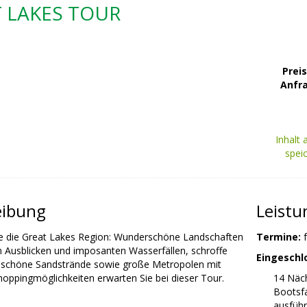
 LAKES TOUR
Preis
Anfr
Inhalt 
spei
eibung
Leist
e die Great Lakes Region: Wunderschöne Landschaften
Termine:
en Ausblicken und imposanten Wasserfällen, schroffe
Eingeschl
, schöne Sandstrände sowie große Metropolen mit
hoppingmöglichkeiten erwarten Sie bei dieser Tour.
14 Näch
Bootsfa
ausführ