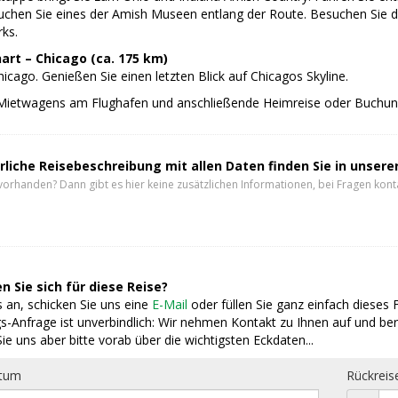
uchen Sie eines der Amish Museen entlang der Route. Besuchen Sie d
rks.
hart – Chicago (ca. 175 km)
icago. Genießen Sie einen letzten Blick auf Chicagos Skyline.
Mietwagens am Flughafen und anschließende Heimreise oder Buchun
rliche Reisebeschreibung mit allen Daten finden Sie in unser
vorhanden? Dann gibt es hier keine zusätzlichen Informationen, bei Fragen konta
n Sie sich für diese Reise?
 an, schicken Sie uns eine
E-Mail
oder füllen Sie ganz einfach dieses 
s-Anfrage ist unverbindlich: Wir nehmen Kontakt zu Ihnen auf und ber
ie uns aber bitte vorab über die wichtigsten Eckdaten...