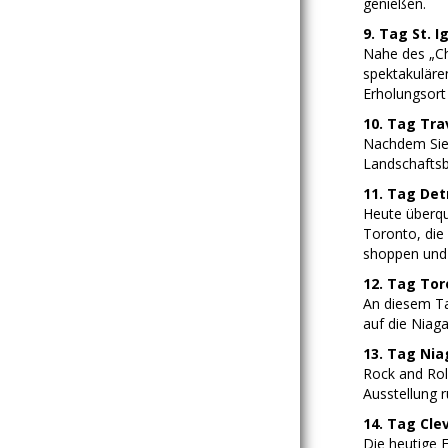
genießen.
9. Tag St. I
Nahe des „Che
spektakuläre
Erholungsort
10. Tag Trav
Nachdem Sie n
Landschaftsbi
11. Tag Det
Heute überque
Toronto, die
shoppen und 
12. Tag Tor
An diesem Tag
auf die Niaga
13. Tag Nia
Rock and Rol
Ausstellung 
14. Tag Cle
Die heutige 