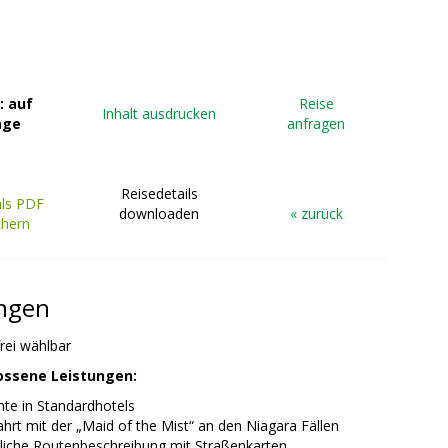
: auf
Reise
Inhalt ausdrucken
age
anfragen
Reisedetails
als PDF
downloaden
« zurück
chern
ungen
frei wählbar
ossene Leistungen:
te in Standardhotels
hrt mit der „Maid of the Mist“ an den Niagara Fällen
liche Routenbeschreibung mit Straßenkarten