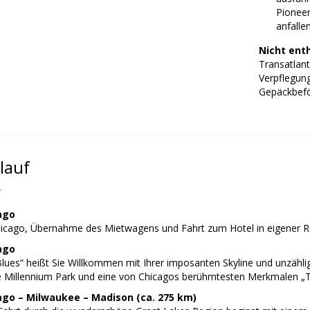
Pioneer
anfalle
Nicht ent
Transatlant
Verpflegung
Gepäckbefö
lauf
f
ago
hicago, Übernahme des Mietwagens und Fahrt zum Hotel in eigener R
ago
Blues“ heißt Sie Willkommen mit Ihrer imposanten Skyline und unzähli
 Millennium Park und eine von Chicagos berühmtesten Merkmalen „
ago – Milwaukee – Madison (ca. 275 km)