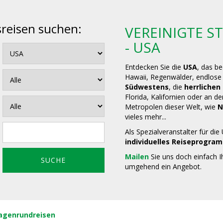
sreisen suchen:
VEREINIGTE S
- USA
Entdecken Sie die
USA
, das be
Hawaii, Regenwälder, endlose 
Südwestens
, die
herrlichen
Florida, Kalifornien oder an d
Metropolen dieser Welt, wie
N
vieles mehr...
Als Spezialveranstalter für die
e
individuelles Reiseprogra
Mailen
Sie uns doch einfach I
umgehend ein Angebot.
agenrundreisen