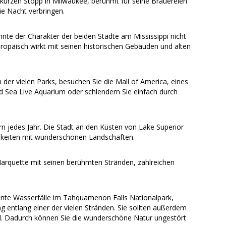
kurzen Stopp in Milwaukee, berühmt für seine Brauereien
ie Nacht verbringen.
önnte der Charakter der beiden Städte am Mississippi nicht
ropäisch wirkt mit seinen historischen Gebäuden und alten
m der vielen Parks, besuchen Sie die Mall of America, eines
 Sea Live Aquarium oder schlendern Sie einfach durch
n jedes Jahr. Die Stadt an den Küsten von Lake Superior
ichkeiten mit wunderschönen Landschaften.
Marquette mit seinen berühmten Stränden, zahlreichen
sante Wasserfälle im Tahquamenon Falls Nationalpark,
 entlang einer der vielen Stränden. Sie sollten außerdem
d. Dadurch können Sie die wunderschöne Natur ungestört