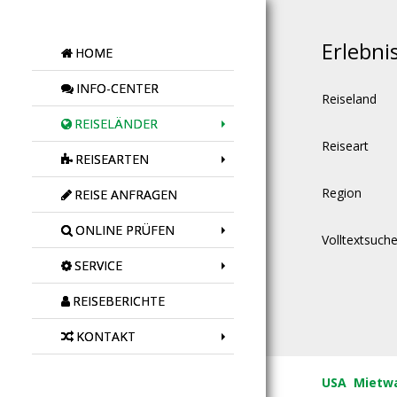
Erlebni
HOME
INFO-CENTER
Reiseland
REISELÄNDER
Reiseart
REISEARTEN
Region
REISE ANFRAGEN
ONLINE PRÜFEN
Volltextsuch
SERVICE
REISEBERICHTE
KONTAKT
USA
Mietw