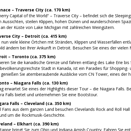
gnace – Traverse City (ca. 170 km)
rry Capital of the World“ – Traverse City – befindet sich die Sleepi
n Aussichten, steilen Klippen, hohen Dünen und wunderschönen Spazie
 an der Küste von Lake Michigan mit zahlreichen Weingütern.
erse City – Detroit (ca. 415 km)
un viele kleine Örtchen mit Stränden, Klippen und Wasserfällen entla
ld ändern bei Ihrer Ankunft in Detroit. Besuchen Sie eines der vielen
roit – Toronto (ca. 375 km)
ren Sie die kanadische Grenze und fahren entlang des Lake Erie bis S
 bevölkerungsreichste Stadt in Kanada, ist ein Paradies für Shopping
genießen Sie atemberaubende Ausblicke vom CN Tower, eines der h
onto – Niagara Falls (ca. 130 km)
 erwartet Sie eines der Highlights dieser Tour – die Niagara Falls. 
ra Falls bietet und unternehmen Sie eine Bootstour.
gara Falls – Cleveland (ca. 350 km)
l Fans aus dem ganzen Land besuchen Clevelands Rock and Roll Hall
rund um die Rockmusik-Geschichte.
veland – Elkhart (ca. 390 km)
Etappe bringt Sie zum Ohio und Indiana Amish Country. Fahren Sie en