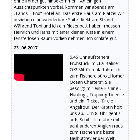
ohne immer gut hinbekommen. An einigen
Aussichtspunkten vorbei, kommen wir abends am
„Lands – End“ Hotel an. Das erste Haus am Platze! Wir
beziehen eine wunderbare Suite direkt am Strand.
Während Toni und ich ein Riesenbett haben, müssen
Heinrich und Hans mit einer kleinen Kiste in einem
fensterlosen Raum vorlieb nehmen. Ich schlafe gut.
23. 06.2017
5.45 Uhr aufstehen!
Frühstück im „La-Baline“.
OK! Mit Cordula fahre ich
zum Fischereibüro „Homer
Ocean Charters“. Sie
besorgt mir eine Fishing-,
Hunting-, Trapping-License
und ein Ticket für die
Angeltour. Der Käpt’n holt
uns ab. Um 8 Uhr geht's
aufs Schiff. Ich fahre mit
acht anderen Anglern raus
zum Fischen ins beste
Heilbuttrevier der Welt.