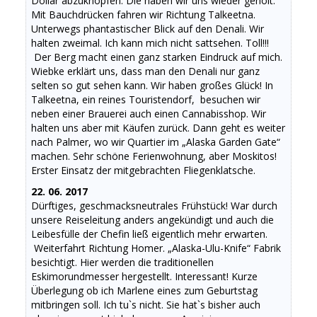
Dollar abzuknöpfen. Die haben wir uns wieder geholt.
Mit Bauchdrücken fahren wir Richtung Talkeetna.
Unterwegs phantastischer Blick auf den Denali. Wir
halten zweimal. Ich kann mich nicht sattsehen. Toll!!!
Der Berg macht einen ganz starken Eindruck auf mich.
Wiebke erklärt uns, dass man den Denali nur ganz
selten so gut sehen kann. Wir haben großes Glück! In
Talkeetna, ein reines Touristendorf, besuchen wir
neben einer Brauerei auch einen Cannabisshop. Wir
halten uns aber mit Käufen zurück. Dann geht es weiter
nach Palmer, wo wir Quartier im „Alaska Garden Gate“
machen. Sehr schöne Ferienwohnung, aber Moskitos!
Erster Einsatz der mitgebrachten Fliegenklatsche.
22. 06. 2017
Dürftiges, geschmacksneutrales Frühstück! War durch
unsere Reiseleitung anders angekündigt und auch die
Leibesfülle der Chefin ließ eigentlich mehr erwarten.
Weiterfahrt Richtung Homer. „Alaska-Ulu-Knife“ Fabrik
besichtigt. Hier werden die traditionellen
Eskimorundmesser hergestellt. Interessant! Kurze
Überlegung ob ich Marlene eines zum Geburtstag
mitbringen soll. Ich tu`s nicht. Sie hat`s bisher auch