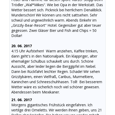
Trödler „Wal*Mikes“. Wie bei Opa in der Werkstatt. Das
Wetter bessert sich. Picknick bei herrlichem Denaliblick.
Wunderschön! Wir können uns nicht sattsehen. Sehr
schwül und ungewöhnlich warm. Abends Einkehr im
„Grizzly-Bear-Resort“ Hotel. Gegenüber gut aber teuer
gegessen. Zwei Gläser Bier und Fish and Chips = 50
Dollar!
20. 06. 2017
4.15 Uhr Aufstehen! Warm anziehen, Kaffee trinken,
dann geht's in den Nationalpark. Ein klappriger, alter
ehemaliger Schulbus schaukelt uns durch. Schöne
Aussicht, aber leider liegen die Berggipfel im Nebel.
Dann bei Rückfahrt leichter Regen. Schade! Wir sehen
Grizzlybären, einen Vielfraß, Caribus, Murmeltiere,
Kaninchen und Schneeschuhhasen. Toll! Bei besserem
Wetter wäre es sicherlich noch viel schöner gewesen.
Abendessen beim Mexikaner.
21. 06. 2017
Morgens gigantisches Frühstück eingefahren. Ich
vertilge drei Omeletts. Wir werden ihnen geben, uns 21