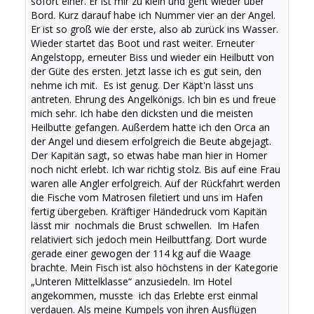
sofort einer. Er ist mir zu klein und geht wieder über
Bord. Kurz darauf habe ich Nummer vier an der Angel.
Er ist so groß wie der erste, also ab zurück ins Wasser.
Wieder startet das Boot und rast weiter. Erneuter
Angelstopp, erneuter Biss und wieder ein Heilbutt von
der Güte des ersten. Jetzt lasse ich es gut sein, den
nehme ich mit. Es ist genug. Der Käpt'n lässt uns
antreten. Ehrung des Angelkönigs. Ich bin es und freue
mich sehr. Ich habe den dicksten und die meisten
Heilbutte gefangen. Außerdem hatte ich den Orca an
der Angel und diesem erfolgreich die Beute abgejagt.
Der Kapitän sagt, so etwas habe man hier in Homer
noch nicht erlebt. Ich war richtig stolz. Bis auf eine Frau
waren alle Angler erfolgreich. Auf der Rückfahrt werden
die Fische vom Matrosen filetiert und uns im Hafen
fertig übergeben. Kräftiger Händedruck vom Kapitän
lässt mir nochmals die Brust schwellen. Im Hafen
relativiert sich jedoch mein Heilbuttfang. Dort wurde
gerade einer gewogen der 114 kg auf die Waage
brachte. Mein Fisch ist also höchstens in der Kategorie
„Unteren Mittelklasse“ anzusiedeln. Im Hotel
angekommen, musste ich das Erlebte erst einmal
verdauen. Als meine Kumpels von ihren Ausflügen