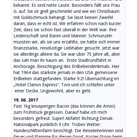
bekannt. Es sind nette Leute. Besonders fällt uns Frau
G. auf. Sie ist grell geschminkt und wie ein Christbaum
mit Goldschmuck behängt. Sie lässt keinen Zweifel
daran, dass er echt ist. Wir erfahren schon nach kurzer
Zeit, dass sie schon fast überall in der Welt war. Ihre
Leidenschaft sind Bären und Männer. Schmunzeln
mussten wir, als sie uns erzählte, sie hätte sich immer
finanzstarke, reiselustige Liebhaber gesucht. Jetzt war
sie allerdings alleine da. Sie war über 75 Jahre alt, aber
das sah man ihr kaum an. Erste Stadtrundfahrt in
Anchorage. Besichtigung des Erdbebendenkmals. Hier
hat 1964 das stärkste jemals in den USA gemessene
Erdbeben stattgefunden. Stärke 9.2! Übernachtung im
„Hotel Clarion Express“. Toni und ich schlafen unter
einer Decke. Ungewohnt, aber es geht.
19. 06. 2017
Fast 1kg knusperigen Bacon (das können die Amis!)
zum Frühstück gegessen. Darauf habe ich mich
besonders gefreut. Super! Abfahrt Richtung Denali-
Nationalpark pünktlich 9 Uhr. Trübes Wetter.
Hundeschlittenfarm besichtigt. Die Reiseleiterinnen sind
Feuer und Flamme für diesen Sport. Kurzer Stopp beim