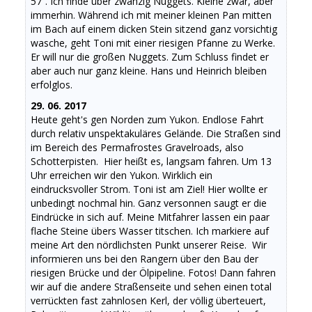
57“. Ich finde über zwanzig Nuggets. Kleine zwar, aber
immerhin. Während ich mit meiner kleinen Pan mitten
im Bach auf einem dicken Stein sitzend ganz vorsichtig
wasche, geht Toni mit einer riesigen Pfanne zu Werke.
Er will nur die großen Nuggets. Zum Schluss findet er
aber auch nur ganz kleine. Hans und Heinrich bleiben
erfolglos.
29. 06. 2017
Heute geht's gen Norden zum Yukon. Endlose Fahrt
durch relativ unspektakuläres Gelände. Die Straßen sind
im Bereich des Permafrostes Gravelroads, also
Schotterpisten. Hier heißt es, langsam fahren. Um 13
Uhr erreichen wir den Yukon. Wirklich ein
eindrucksvoller Strom. Toni ist am Ziel! Hier wollte er
unbedingt nochmal hin. Ganz versonnen saugt er die
Eindrücke in sich auf. Meine Mitfahrer lassen ein paar
flache Steine übers Wasser titschen. Ich markiere auf
meine Art den nördlichsten Punkt unserer Reise. Wir
informieren uns bei den Rangern über den Bau der
riesigen Brücke und der Ölpipeline. Fotos! Dann fahren
wir auf die andere Straßenseite und sehen einen total
verrückten fast zahnlosen Kerl, der völlig überteuert,