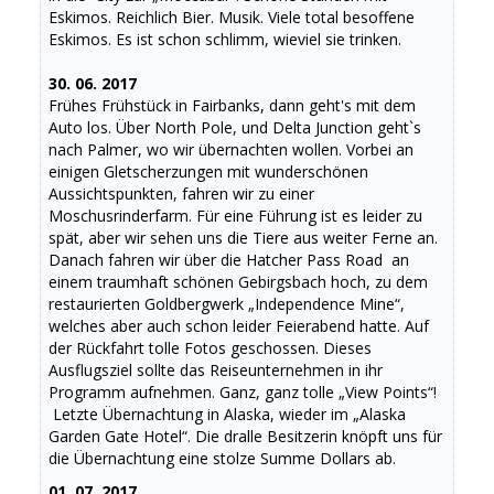
Eskimos. Reichlich Bier. Musik. Viele total besoffene
Eskimos. Es ist schon schlimm, wieviel sie trinken.
30. 06. 2017
Frühes Frühstück in Fairbanks, dann geht's mit dem
Auto los. Über North Pole, und Delta Junction geht`s
nach Palmer, wo wir übernachten wollen. Vorbei an
einigen Gletscherzungen mit wunderschönen
Aussichtspunkten, fahren wir zu einer
Moschusrinderfarm. Für eine Führung ist es leider zu
spät, aber wir sehen uns die Tiere aus weiter Ferne an.
Danach fahren wir über die Hatcher Pass Road an
einem traumhaft schönen Gebirgsbach hoch, zu dem
restaurierten Goldbergwerk „Independence Mine“,
welches aber auch schon leider Feierabend hatte. Auf
der Rückfahrt tolle Fotos geschossen. Dieses
Ausflugsziel sollte das Reiseunternehmen in ihr
Programm aufnehmen. Ganz, ganz tolle „View Points“!
Letzte Übernachtung in Alaska, wieder im „Alaska
Garden Gate Hotel“. Die dralle Besitzerin knöpft uns für
die Übernachtung eine stolze Summe Dollars ab.
01. 07. 2017