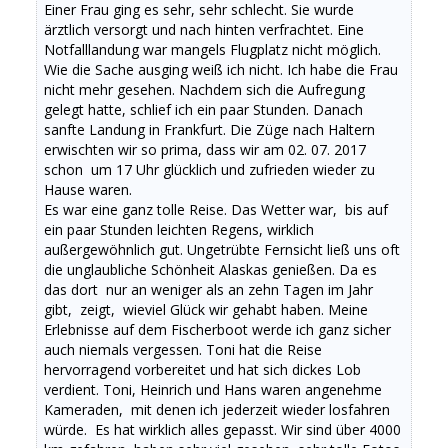
Einer Frau ging es sehr, sehr schlecht. Sie wurde
ärztlich versorgt und nach hinten verfrachtet. Eine
Notfalllandung war mangels Flugplatz nicht möglich.
Wie die Sache ausging weiß ich nicht. Ich habe die Frau
nicht mehr gesehen. Nachdem sich die Aufregung
gelegt hatte, schlief ich ein paar Stunden. Danach
sanfte Landung in Frankfurt. Die Züge nach Haltern
erwischten wir so prima, dass wir am 02. 07. 2017
schon um 17 Uhr glücklich und zufrieden wieder zu
Hause waren.
Es war eine ganz tolle Reise. Das Wetter war, bis auf
ein paar Stunden leichten Regens, wirklich
außergewöhnlich gut. Ungetrübte Fernsicht ließ uns oft
die unglaubliche Schönheit Alaskas genießen. Da es
das dort nur an weniger als an zehn Tagen im Jahr
gibt, zeigt, wieviel Glück wir gehabt haben. Meine
Erlebnisse auf dem Fischerboot werde ich ganz sicher
auch niemals vergessen. Toni hat die Reise
hervorragend vorbereitet und hat sich dickes Lob
verdient. Toni, Heinrich und Hans waren angenehme
Kameraden, mit denen ich jederzeit wieder losfahren
würde. Es hat wirklich alles gepasst. Wir sind über 4000