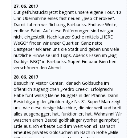
27. 06. 2017
Gut gefrühstückt! Jetzt beginnt unsere eigene Tour. 10
Uhr. Übernahme eines fast neuen „Jeep Cherokee“.
Damit fahren wir Richtung Fairbanks. Endlose Weite,
endlose Fahrt. Auf diese Entfernungen sind wir gar
nicht eingestellt. Nach kurzer Suche mittels „HERE
WeGO“ finden wir unser Quartier. Ganz nette
Gastgeber erklären uns die Stadt und geben uns viele
nützliche Hinweise und Tipps. Abends Essen im „Big
Daddys BBQ“ in Fairbanks. Super! Ein paar Bierchen
verschönern den Abend.
28. 06. 2017
Besuch im Visitor Center, danach Goldsuche im
öffentlich zugänglichen „Pedro Creek“. Erfolgreich!
Habe fünf winzig kleine Nuggets in der Pfanne. Dann
Besichtigung der „Golddredge Nr. 8“. Super! Man zeigt
uns, wie diese riesige Maschine, die hier weit und breit
alles ausgebaggert hat, funktioniert hat. Wahnsinn! Wir
waschen einen Beutel goldhaltiger (vorher geimpfter)
Erde aus. Ich erbeute Gold im Wert von 8$. Danach
erneutes privates Goldsuchen im Bach in Höhe „Mile