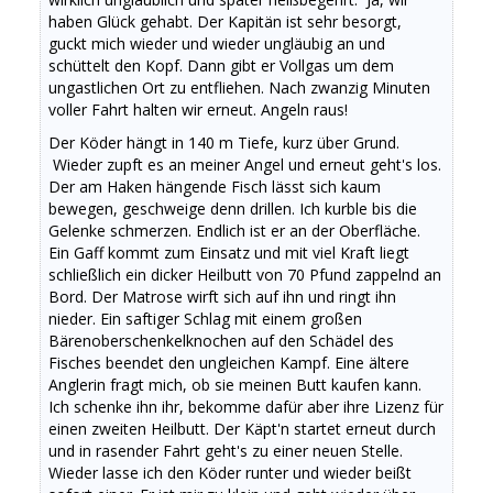
haben Glück gehabt. Der Kapitän ist sehr besorgt,
guckt mich wieder und wieder ungläubig an und
schüttelt den Kopf. Dann gibt er Vollgas um dem
ungastlichen Ort zu entfliehen. Nach zwanzig Minuten
voller Fahrt halten wir erneut. Angeln raus!
Der Köder hängt in 140 m Tiefe, kurz über Grund.
Wieder zupft es an meiner Angel und erneut geht's los.
Der am Haken hängende Fisch lässt sich kaum
bewegen, geschweige denn drillen. Ich kurble bis die
Gelenke schmerzen. Endlich ist er an der Oberfläche.
Ein Gaff kommt zum Einsatz und mit viel Kraft liegt
schließlich ein dicker Heilbutt von 70 Pfund zappelnd an
Bord. Der Matrose wirft sich auf ihn und ringt ihn
nieder. Ein saftiger Schlag mit einem großen
Bärenoberschenkelknochen auf den Schädel des
Fisches beendet den ungleichen Kampf. Eine ältere
Anglerin fragt mich, ob sie meinen Butt kaufen kann.
Ich schenke ihn ihr, bekomme dafür aber ihre Lizenz für
einen zweiten Heilbutt. Der Käpt'n startet erneut durch
und in rasender Fahrt geht's zu einer neuen Stelle.
Wieder lasse ich den Köder runter und wieder beißt