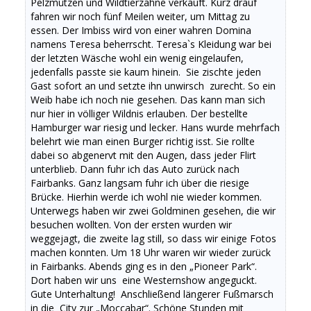
Pelzmützen und Wildtierzähne verkauft. Kurz drauf
fahren wir noch fünf Meilen weiter, um Mittag zu
essen. Der Imbiss wird von einer wahren Domina
namens Teresa beherrscht. Teresa`s Kleidung war bei
der letzten Wäsche wohl ein wenig eingelaufen,
jedenfalls passte sie kaum hinein. Sie zischte jeden
Gast sofort an und setzte ihn unwirsch zurecht. So ein
Weib habe ich noch nie gesehen. Das kann man sich
nur hier in völliger Wildnis erlauben. Der bestellte
Hamburger war riesig und lecker. Hans wurde mehrfach
belehrt wie man einen Burger richtig isst. Sie rollte
dabei so abgenervt mit den Augen, dass jeder Flirt
unterblieb. Dann fuhr ich das Auto zurück nach
Fairbanks. Ganz langsam fuhr ich über die riesige
Brücke. Hierhin werde ich wohl nie wieder kommen.
Unterwegs haben wir zwei Goldminen gesehen, die wir
besuchen wollten. Von der ersten wurden wir
weggejagt, die zweite lag still, so dass wir einige Fotos
machen konnten. Um 18 Uhr waren wir wieder zurück
in Fairbanks. Abends ging es in den „Pioneer Park“.
Dort haben wir uns eine Westernshow angeguckt.
Gute Unterhaltung! Anschließend längerer Fußmarsch
in die City zur „Moccabar“. Schöne Stunden mit