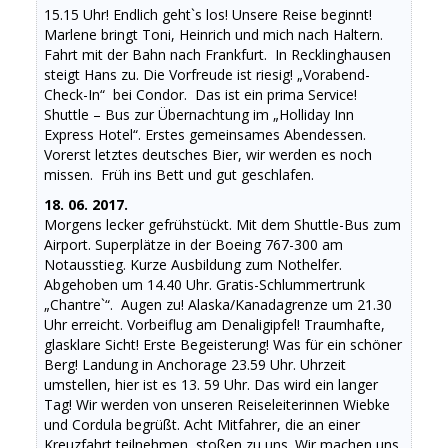
15.15 Uhr! Endlich geht`s los! Unsere Reise beginnt!
Marlene bringt Toni, Heinrich und mich nach Haltern.
Fahrt mit der Bahn nach Frankfurt. In Recklinghausen
steigt Hans zu. Die Vorfreude ist riesig! „Vorabend-
Check-In“ bei Condor. Das ist ein prima Service!
Shuttle – Bus zur Übernachtung im „Holliday Inn
Express Hotel“. Erstes gemeinsames Abendessen.
Vorerst letztes deutsches Bier, wir werden es noch
missen. Früh ins Bett und gut geschlafen.
18. 06. 2017.
Morgens lecker gefrühstückt. Mit dem Shuttle-Bus zum
Airport. Superplätze in der Boeing 767-300 am
Notausstieg. Kurze Ausbildung zum Nothelfer.
Abgehoben um 14.40 Uhr. Gratis-Schlummertrunk
„Chantre`“. Augen zu! Alaska/Kanadagrenze um 21.30
Uhr erreicht. Vorbeiflug am Denaligipfel! Traumhafte,
glasklare Sicht! Erste Begeisterung! Was für ein schöner
Berg! Landung in Anchorage 23.59 Uhr. Uhrzeit
umstellen, hier ist es 13. 59 Uhr. Das wird ein langer
Tag! Wir werden von unseren Reiseleiterinnen Wiebke
und Cordula begrüßt. Acht Mitfahrer, die an einer
Kreuzfahrt teilnehmen, stoßen zu uns. Wir machen uns