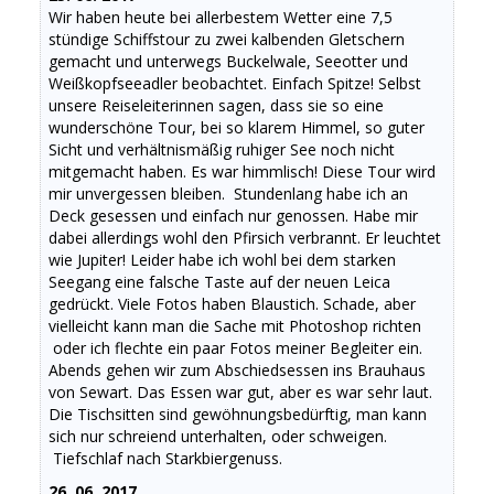
Wir haben heute bei allerbestem Wetter eine 7,5
stündige Schiffstour zu zwei kalbenden Gletschern
gemacht und unterwegs Buckelwale, Seeotter und
Weißkopfseeadler beobachtet. Einfach Spitze! Selbst
unsere Reiseleiterinnen sagen, dass sie so eine
wunderschöne Tour, bei so klarem Himmel, so guter
Sicht und verhältnismäßig ruhiger See noch nicht
mitgemacht haben. Es war himmlisch! Diese Tour wird
mir unvergessen bleiben. Stundenlang habe ich an
Deck gesessen und einfach nur genossen. Habe mir
dabei allerdings wohl den Pfirsich verbrannt. Er leuchtet
wie Jupiter! Leider habe ich wohl bei dem starken
Seegang eine falsche Taste auf der neuen Leica
gedrückt. Viele Fotos haben Blaustich. Schade, aber
vielleicht kann man die Sache mit Photoshop richten
oder ich flechte ein paar Fotos meiner Begleiter ein.
Abends gehen wir zum Abschiedsessen ins Brauhaus
von Sewart. Das Essen war gut, aber es war sehr laut.
Die Tischsitten sind gewöhnungsbedürftig, man kann
sich nur schreiend unterhalten, oder schweigen.
Tiefschlaf nach Starkbiergenuss.
26. 06. 2017