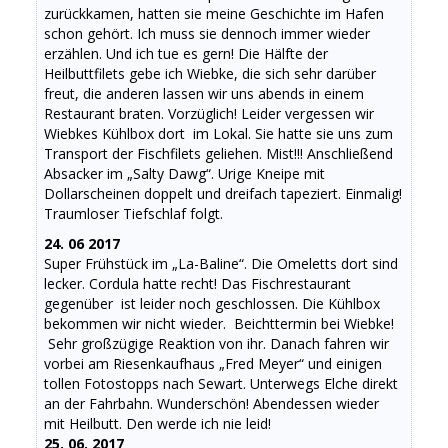
zurückkamen, hatten sie meine Geschichte im Hafen
schon gehört. Ich muss sie dennoch immer wieder
erzählen. Und ich tue es gern! Die Hälfte der
Heilbuttfilets gebe ich Wiebke, die sich sehr darüber
freut, die anderen lassen wir uns abends in einem
Restaurant braten. Vorzüglich! Leider vergessen wir
Wiebkes Kühlbox dort im Lokal. Sie hatte sie uns zum
Transport der Fischfilets geliehen. Mist!!! Anschließend
Absacker im „Salty Dawg“. Urige Kneipe mit
Dollarscheinen doppelt und dreifach tapeziert. Einmalig!
Traumloser Tiefschlaf folgt.
24. 06 2017
Super Frühstück im „La-Baline“. Die Omeletts dort sind
lecker. Cordula hatte recht! Das Fischrestaurant
gegenüber ist leider noch geschlossen. Die Kühlbox
bekommen wir nicht wieder. Beichttermin bei Wiebke!
Sehr großzügige Reaktion von ihr. Danach fahren wir
vorbei am Riesenkaufhaus „Fred Meyer“ und einigen
tollen Fotostopps nach Sewart. Unterwegs Elche direkt
an der Fahrbahn. Wunderschön! Abendessen wieder
mit Heilbutt. Den werde ich nie leid!
25. 06. 2017