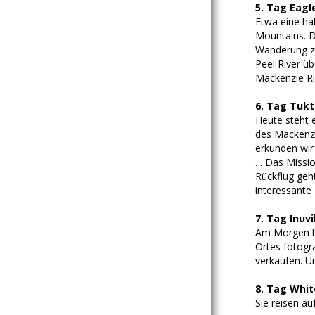
5. Tag Eagle
Etwa eine ha
Mountains. D
Wanderung zu
Peel River ü
Mackenzie Riv
6. Tag Tukt
Heute steht 
des Mackenzi
erkunden wir
. . Das Miss
Rückflug geh
interessante 
7. Tag Inuvi
Am Morgen bl
Ortes fotogr
verkaufen. U
8. Tag Whi
Sie reisen au