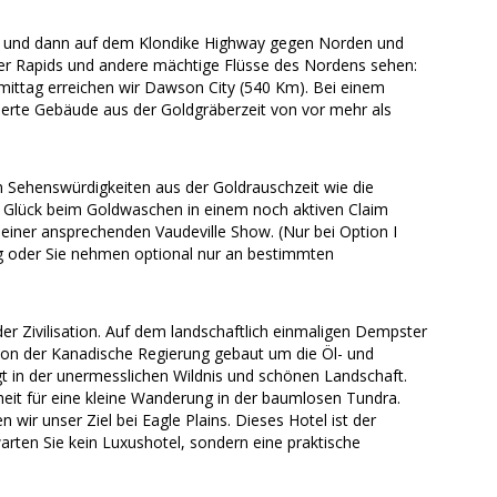
y und dann auf dem Klondike Highway gegen Norden und
nger Rapids und andere mächtige Flüsse des Nordens sehen:
mittag erreichen wir Dawson City (540 Km). Bei einem
rierte Gebäude aus der Goldgräberzeit von vor mehr als
 Sehenswürdigkeiten aus der Goldrauschzeit wie die
Glück beim Goldwaschen in einem noch aktiven Claim
iner ansprechenden Vaudeville Show. (Nur bei Option I
ung oder Sie nehmen optional nur an bestimmten
r Zivilisation. Auf dem landschaftlich einmaligen Dempster
von der Kanadische Regierung gebaut um die Öl- und
t in der unermesslichen Wildnis und schönen Landschaft.
eit für eine kleine Wanderung in der baumlosen Tundra.
ir unser Ziel bei Eagle Plains. Dieses Hotel ist der
rten Sie kein Luxushotel, sondern eine praktische