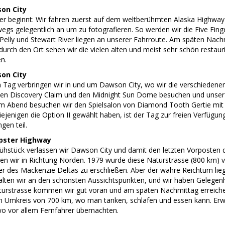
on City
r beginnt: Wir fahren zuerst auf dem weltberühmten Alaska Highwa
wegs gelegentlich an um zu fotografieren. So werden wir die Five Fi
 Pelly und Stewart River liegen an unserer Fahrroute. Am späten Nach
durch den Ort sehen wir die vielen alten und meist sehr schön restau
n.
on City
 Tag verbringen wir in und um Dawson City, wo wir die verschiedenen
en Discovery Claim und den Midnight Sun Dome besuchen und unser 
m Abend besuchen wir den Spielsalon von Diamond Tooth Gertie mit e
iejenigen die Option II gewählt haben, ist der Tag zur freien Verfüg
en teil.
pster Highway
hstück verlassen wir Dawson City und damit den letzten Vorposten de
en wir in Richtung Norden. 1979 wurde diese Naturstrasse (800 km) 
r des Mackenzie Deltas zu erschließen. Aber der wahre Reichtum lieg
lten wir an den schönsten Aussichtspunkten, und wir haben Gelegenh
turstrasse kommen wir gut voran und am späten Nachmittag erreichen w
im Umkreis von 700 km, wo man tanken, schlafen und essen kann. Erwa
wo vor allem Fernfahrer übernachten.