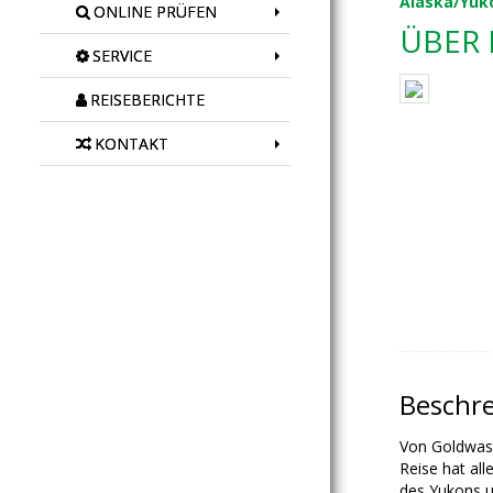
Alaska/Yuk
ONLINE PRÜFEN
ÜBER 
SERVICE
REISEBERICHTE
KONTAKT
Beschr
Von Goldwasc
Reise hat all
des Yukons u