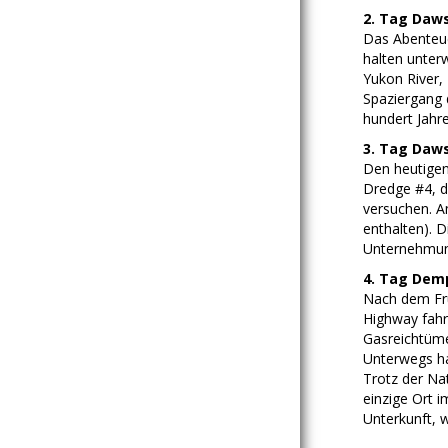
2. Tag Daws
Das Abenteue
halten unter
Yukon River,
Spaziergang 
hundert Jahre
3. Tag Daws
Den heutigen
Dredge #4, d
versuchen. A
enthalten). D
Unternehmung
4. Tag Dem
Nach dem Frü
Highway fahr
Gasreichtüme
Unterwegs ha
Trotz der Na
einzige Ort 
Unterkunft, 