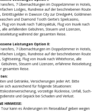
Transfers, 7 Übernachtungen im Doppelzimmer in Hotels,
nfachen Lodges, Rundreise auf der beschriebenen Route
, Eintrittsgelder in Dawson City zur Dredge#4, Goldminen
waschen und Diamond Tooth Gertie’s Spielcasino,
, Flug von Inuvik nach Tuktoyaktuk, Flug von Inuvik nach
 alle anfallenden Gebühren, Steuern und Lizenzen,
Reiseleitung während der gesamten Reise.
ossene Leistungen Option II:
Transfers, 7 Übernachtungen im Doppelzimmer in Hotels,
nfachen Lodges, Rundreise auf der beschriebenen Route
, Sightseeing, Flug von Inuvik nach Whitehorse, alle
 Gebühren, Steuern und Lizenzen, erfahrene Reiseleitung
r gesamten Reise.
ten:
iten und Getränke, Versicherungen jeder Art. Bitte
Sie sich ausreichend für folgende Situationen:
ittskostenversicherung, vorzeitige Rückreise, Unfall, Such-
gsdienste und Gepäck bei Schaden und Verlust.
E HINWEISE:
er Tour kann es Änderungen im Reiseablauf geben wegen