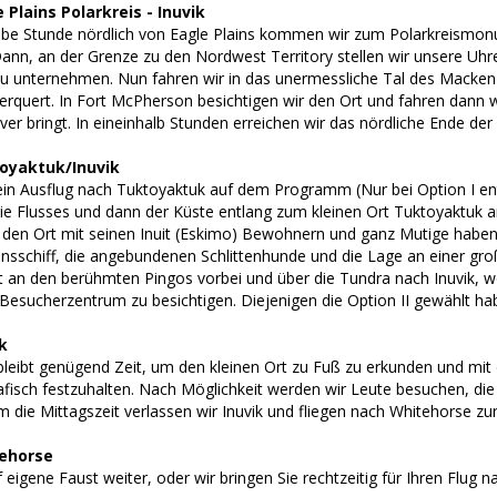
 Plains Polarkreis - Inuvik
lbe Stunde nördlich von Eagle Plains kommen wir zum Polarkreismonu
ann, an der Grenze zu den Nordwest Territory stellen wir unsere Uhr
 unternehmen. Nun fahren wir in das unermessliche Tal des Mackenzie
berquert. In Fort McPherson besichtigen wir den Ort und fahren dann 
er bringt. In eineinhalb Stunden erreichen wir das nördliche Ende de
oyaktuk/Inuvik
ein Ausflug nach Tuktoyaktuk auf dem Programm (Nur bei Option I enth
e Flusses und dann der Küste entlang zum kleinen Ort Tuktoyaktuk an
 den Ort mit seinen Inuit (Eskimo) Bewohnern und ganz Mutige haben
ionsschiff, die angebundenen Schlittenhunde und die Lage an einer g
t an den berühmten Pingos vorbei und über die Tundra nach Inuvik, wo
Besucherzentrum zu besichtigen. Diejenigen die Option II gewählt habe
k
eibt genügend Zeit, um den kleinen Ort zu Fuß zu erkunden und mit
afisch festzuhalten. Nach Möglichkeit werden wir Leute besuchen, die
m die Mittagszeit verlassen wir Inuvik und fliegen nach Whitehorse z
tehorse
f eigene Faust weiter, oder wir bringen Sie rechtzeitig für Ihren Flug