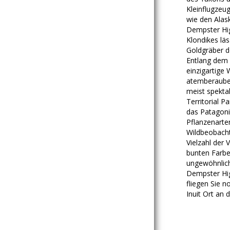
Kleinflugzeu
wie den Alas
Dempster Hig
Klondikes läs
Goldgräber 
Entlang dem 
einzigartige 
atemberauben
meist spekta
Territorial P
das Patagoni
Pflanzenarten
Wildbeobacht
Vielzahl der
bunten Farbe
ungewöhnlich
Dempster Hig
fliegen Sie 
Inuit Ort an 