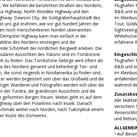
g. Wir befahren die berühmten Straßen des Nordens,
Flughafen 
ka Highway, North Klondike Highway und den
B&B und ei
hway. Dawson City, die Goldgräberhauptstadt des
im Kleinbus
st uns gut erahnen, wie vor gut hundert Jahren die
Tour, Gold
den noch menschenleeren Norden überrannten.
Sightseeing
Dempster Highway kann man einfach in die
Whitehorse,
Wildnis des Nordens einsteigen und die
erfahrene 
de Schönheit der nördlichen Bergwelt erleben. Die
kulären Aussichten des Yukons sind im Tombstone
Eingeschl
ark zu finden. Das Tombstone Gebirge wird öfters als
Flughafen 
a des Nordens genannt und beherbergt Tier- und
B&B und ei
, die sonst nirgends in Nordamerika zu finden sind.
im Kleinbus
er werden begeistert sein über das Großwild und die
anfallenden
 Vögel. Wanderer und Fotografen werden sich über die
während de
n der Tundra, die grandiosen Aussichten und die
Zusatzkos
 geformten Bergen freuen. Weiter geht es auf dem
Alle Mahlze
hway über den Polarkreis nach Inuvik. Danach
versichern 
nochmals weiter nach Norden, nach Tuktoyktuk einem
Reiserücktr
der Küste des Eismeeres.
und Rettun
ALLGEMEIN
• Auf dies