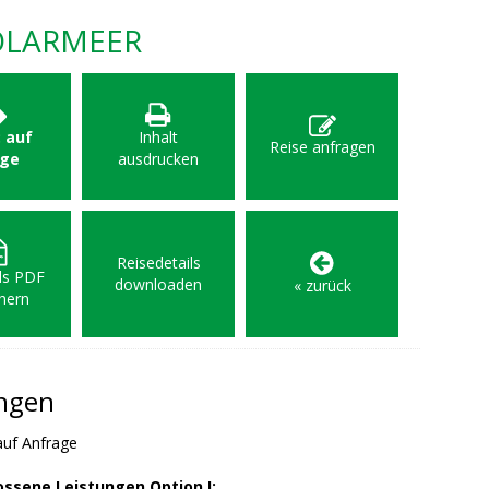
OLARMEER
: auf
Inhalt
Reise anfragen
age
ausdrucken
Reisedetails
als PDF
downloaden
« zurück
hern
ungen
uf Anfrage
ossene Leistungen Option I: