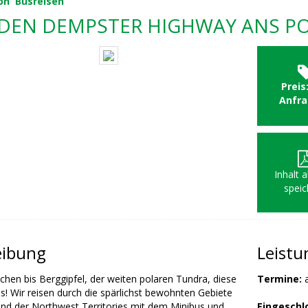
on
Busreisen
DEN DEMPSTER HIGHWAY ANS P
Preis
Anfr
Inhalt 
speic
eibung
Leist
hen bis Berggipfel, der weiten polaren Tundra, diese
Termine:
a
es! Wir reisen durch die spärlichst bewohnten Gebiete
nd der Northwest Territories mit dem Minibus und
Eingeschl