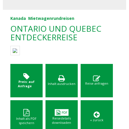
Kanada
Mietwagenrundreisen
ONTARIO UND QUEBEC
ENTDECKERREISE
Preis: auf
Reise anfragen
Inhalt ausdrucken
Anfrage
Reisedetails
Inhalt als PDF
« zurück
downloaden
speichern