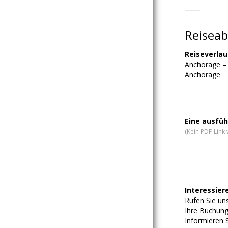
Reiseab
Reiseverlau
Anchorage – D
Anchorage
Eine ausfüh
(Kein PDF-Link 
Interessiere
Rufen Sie uns
Ihre Buchung
Informieren S