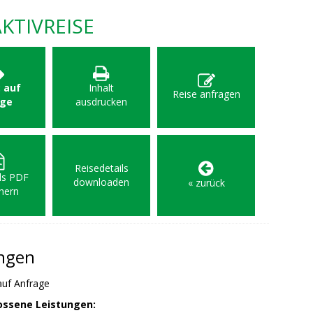
KTIVREISE
: auf
Inhalt
Reise anfragen
age
ausdrucken
Reisedetails
als PDF
downloaden
« zurück
hern
ungen
auf Anfrage
ossene Leistungen: