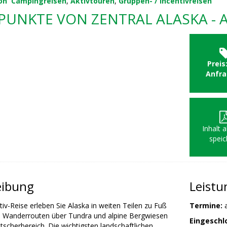
on
Campingreisen
,
Aktivtouren
,
Gruppen- / Incentivreisen
UNKTE VON ZENTRAL ALASKA - A
Preis
Anfr
Inhalt 
speic
eibung
Leist
tiv-Reise erleben Sie Alaska in weiten Teilen zu Fuß
Termine:
en Wanderrouten über Tundra und alpine Bergwiesen
Eingeschl
etscherbereich. Die wichtigsten landschaftlichen