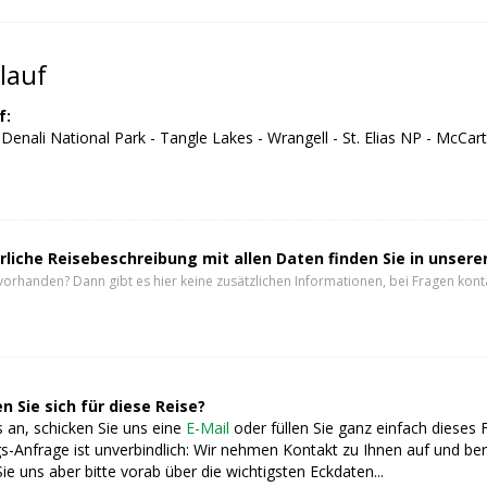
lauf
f:
enali National Park - Tangle Lakes - Wrangell - St. Elias NP - McCart
rliche Reisebeschreibung mit allen Daten finden Sie in unser
vorhanden? Dann gibt es hier keine zusätzlichen Informationen, bei Fragen konta
n Sie sich für diese Reise?
 an, schicken Sie uns eine
E-Mail
oder füllen Sie ganz einfach dieses 
s-Anfrage ist unverbindlich: Wir nehmen Kontakt zu Ihnen auf und ber
ie uns aber bitte vorab über die wichtigsten Eckdaten...