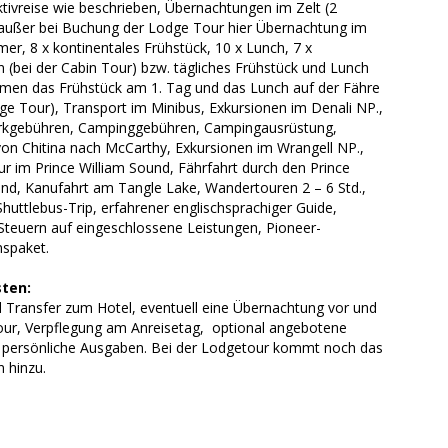
tivreise wie beschrieben, Übernachtungen im Zelt (2
) außer bei Buchung der Lodge Tour hier Übernachtung im
r, 8 x kontinentales Frühstück, 10 x Lunch, 7 x
(bei der Cabin Tour) bzw. tägliches Frühstück und Lunch
en das Frühstück am 1. Tag und das Lunch auf der Fähre
ge Tour), Transport im Minibus, Exkursionen im Denali NP.,
rkgebühren, Campinggebühren, Campingausrüstung,
von Chitina nach McCarthy, Exkursionen im Wrangell NP.,
r im Prince William Sound, Fährfahrt durch den Prince
und, Kanufahrt am Tangle Lake, Wandertouren 2 – 6 Std.,
huttlebus-Trip, erfahrener englischsprachiger Guide,
Steuern auf eingeschlossene Leistungen, Pioneer-
nspaket.
ten:
d Transfer zum Hotel, eventuell eine Übernachtung vor und
our, Verpflegung am Anreisetag, optional angebotene
n, persönliche Ausgaben. Bei der Lodgetour kommt noch das
 hinzu.