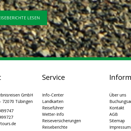
EISEBERICHTE LESEN
t
Service
Infor
ebnisreisen GmbH
Info-Center
Über uns
 - 72070 Tübingen
Landkarten
Buchungsa
Reiseführer
Kontakt
5499747
Wetter-Info
AGB
5499727
Reiseversicherungen
Sitemap
tours.de
Reiseberichte
Impressum