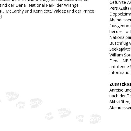
Geführte Ak
ind der Denali National Park, der Wrangell
Pers./Zelt
., McCarthy und Kennicott, Valdez und der Prince
Doppelzimme
d.
Abendessen 
(ausgenomm
bei der Lod
Nationalpa
Buschflug 
Seekajaktou
William So
Denali NP S
anfallende 
Informatio
Zusatzkos
Anreise un
nach der T
Aktivitäte
Abendessen