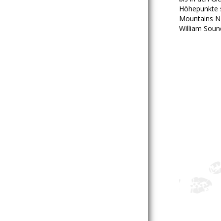
Höhepunkte s
Mountains NP
William Soun