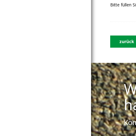
Bitte füllen 
zurück
W
h
Kom