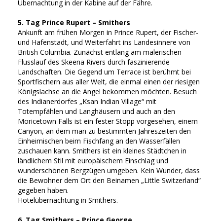
Übernachtung in der Kabine auf der Fähre.
5. Tag Prince Rupert – Smithers
Ankunft am frühen Morgen in Prince Rupert, der Fischer-
und Hafenstadt, und Weiterfahrt ins Landesinnere von
British Columbia. Zunächst entlang am malerischen
Flusslauf des Skeena Rivers durch faszinierende
Landschaften. Die Gegend um Terrace ist berühmt bei
Sportfischern aus aller Welt, die einmal einen der riesigen
Königslachse an die Angel bekommen möchten. Besuch
des Indianerdorfes „Ksan Indian Village“ mit
Totempfählen und Langhäusern und auch an den
Moricetown Falls ist ein fester Stopp vorgesehen, einem
Canyon, an dem man zu bestimmten Jahreszeiten den
Einheimischen beim Fischfang an den Wasserfällen
zuschauen kann. Smithers ist ein kleines Städtchen in
ländlichem Stil mit europäischem Einschlag und
wunderschönen Bergzügen umgeben. Kein Wunder, dass
die Bewohner dem Ort den Beinamen „Little Switzerland“
gegeben haben.
Hotelübernachtung in Smithers.
6. Tag Smithers – Prince George