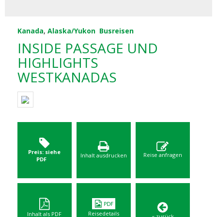
Kanada
,
Alaska/Yukon
Busreisen
INSIDE PASSAGE UND
HIGHLIGHTS
WESTKANADAS
Preis: siehe
Reise anfragen
Inhalt ausdrucken
PDF
Reisedetails
Inhalt als PDF
« zurück