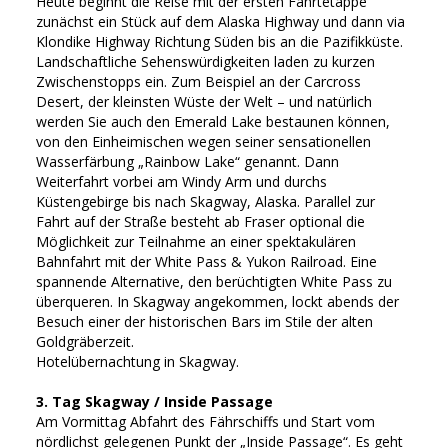
Heute beginnt die Reise mit der ersten Fahrtetappe
zunächst ein Stück auf dem Alaska Highway und dann via
Klondike Highway Richtung Süden bis an die Pazifikküste.
Landschaftliche Sehenswürdigkeiten laden zu kurzen
Zwischenstopps ein. Zum Beispiel an der Carcross
Desert, der kleinsten Wüste der Welt – und natürlich
werden Sie auch den Emerald Lake bestaunen können,
von den Einheimischen wegen seiner sensationellen
Wasserfärbung „Rainbow Lake“ genannt. Dann
Weiterfahrt vorbei am Windy Arm und durchs
Küstengebirge bis nach Skagway, Alaska. Parallel zur
Fahrt auf der Straße besteht ab Fraser optional die
Möglichkeit zur Teilnahme an einer spektakulären
Bahnfahrt mit der White Pass & Yukon Railroad. Eine
spannende Alternative, den berüchtigten White Pass zu
überqueren. In Skagway angekommen, lockt abends der
Besuch einer der historischen Bars im Stile der alten
Goldgräberzeit.
Hotelübernachtung in Skagway.
3. Tag Skagway / Inside Passage
Am Vormittag Abfahrt des Fährschiffs und Start vom
nördlichst gelegenen Punkt der „Inside Passage“. Es geht