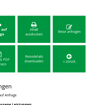
: auf
Inhalt
Reise anfragen
age
ausdrucken
Reisedetails
als PDF
downloaden
« zurück
hern
ungen
auf Anfrage
ossene Leistungen: