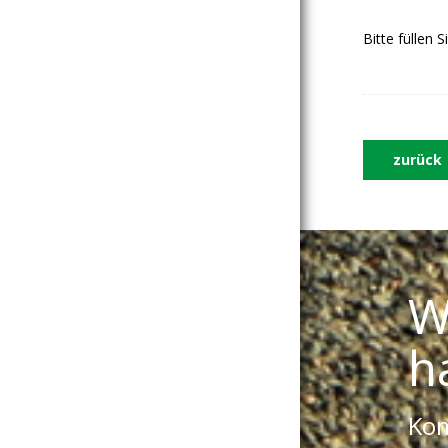
Bitte füllen 
zurück
W
h
Kom