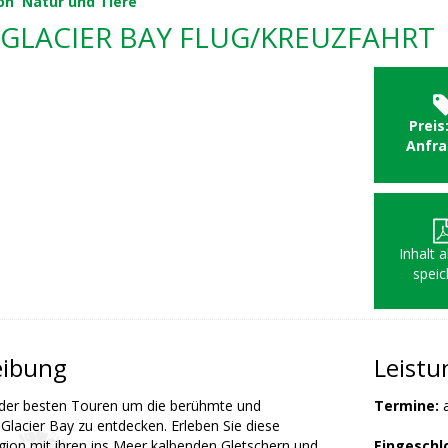
on
Natur und Tiere
 GLACIER BAY FLUG/KREUZFAHRT
Preis
Anfr
Inhalt 
speic
eibung
Leist
e der besten Touren um die berühmte und
Termine:
Glacier Bay zu entdecken. Erleben Sie diese
gion mit ihren ins Meer kalbenden Gletschern und
Eingeschl