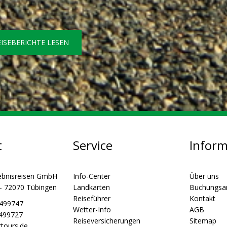
EISEBERICHTE LESEN
t
Service
Infor
ebnisreisen GmbH
Info-Center
Über uns
 - 72070 Tübingen
Landkarten
Buchungsa
Reiseführer
Kontakt
5499747
Wetter-Info
AGB
5499727
Reiseversicherungen
Sitemap
tours.de