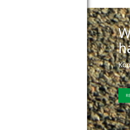
W
h
Kom
R