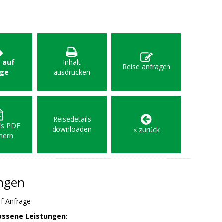
: auf
Inhalt
Reise anfragen
age
ausdrucken
Reisedetails
als PDF
downloaden
« zurück
hern
ungen
f Anfrage
ossene Leistungen: