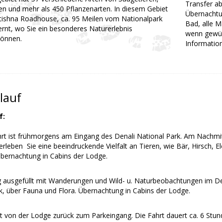
Transfer a
en und mehr als 450 Pflanzenarten. In diesem Gebiet
Übernachtu
ntishna Roadhouse, ca. 95 Meilen vom Nationalpark
Bad, alle M
ernt, wo Sie ein besonderes Naturerlebnis
wenn gewün
önnen.
Informatio
lauf
f:
rt ist frühmorgens am Eingang des Denali National Park. Am Nachmi
rleben Sie eine beeindruckende Vielfalt an Tieren, wie Bär, Hirsch, E
Übernachtung in Cabins der Lodge.
ag ausgefüllt mit Wanderungen und Wild- u. Naturbeobachtungen im Den
k, über Fauna und Flora. Übernachtung in Cabins der Lodge.
rt von der Lodge zurück zum Parkeingang. Die Fahrt dauert ca. 6 Stun