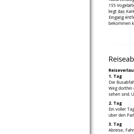
155 Vogelart
liegt das Ka
Eingang entf
bekommen k
Reiseab
Reiseverlau
1. Tag
Die Busabfah
Weg dorthin e
sehen sind. 
2. Tag
Ein voller T
über den Par
3. Tag
Abreise, Fah