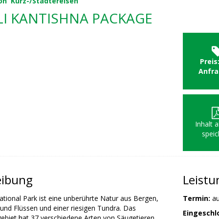
on
Kurz-/Städtereisen
I KANTISHNA PACKAGE
Preis
Anfr
Inhalt 
speic
eibung
Leist
ational Park ist eine unberührte Natur aus Bergen,
Termin:
au
 und Flüssen und einer riesigen Tundra. Das
Eingeschl
ebiet hat 37 verschiedene Arten von Säugetieren,