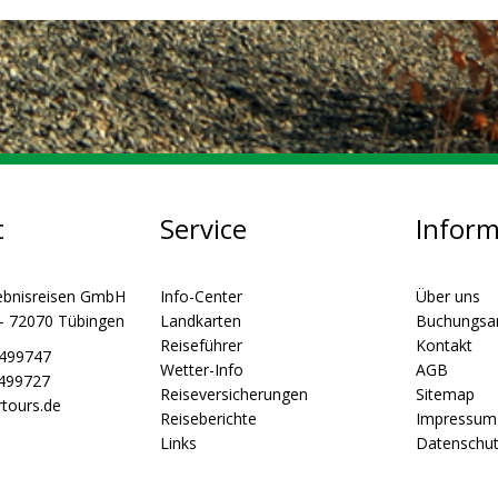
t
Service
Infor
ebnisreisen GmbH
Info-Center
Über uns
 - 72070 Tübingen
Landkarten
Buchungsa
Reiseführer
Kontakt
5499747
Wetter-Info
AGB
5499727
Reiseversicherungen
Sitemap
tours.de
Reiseberichte
Impressum
Links
Datenschu