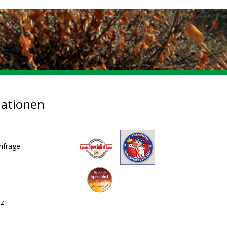
mationen
nfrage
tz