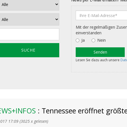
EWS+INFOS
: Tennessee eröffnet größt
2017 17:09
(
3025 x gelesen
)