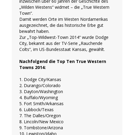
inzwischen über 60 Jahren der Geschichte des
„Wilden Westens“ widmet – die „True Western
Town“.
Damit werden Orte im Westen Nordamerikas
ausgezeichnet, die das historische Erbe gut
bewahrt haben.
Zur „Top-Wildwest-Town 2014“ wurde Dodge
City, bekannt aus der TV-Serie „Rauchende
Colts“, im US-Bundesstaat Kansas, gewählt.
Nachfolgend die Top Ten True Western
Towns 2014:
1. Dodge City/Kansas
2. Durango/Colorado
3. Dayton/Washington
4. Buffalo/Wyoming
5. Fort Smith/Arkansas
6. Lubbock/Texas
7. The Dalles/Oregon
8. Lincoln/New Mexico
9. Tombstone/Arizona
10. Lewiston/Idaho