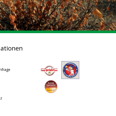
mationen
nfrage
tz