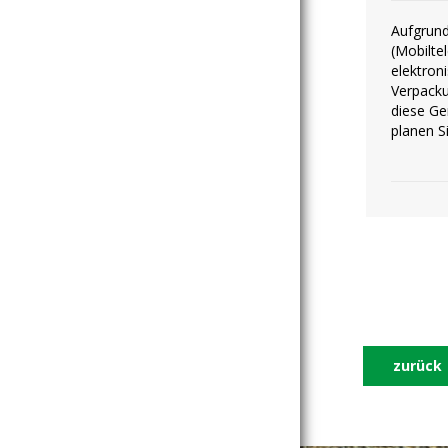
Aufgrund
(Mobilte
elektron
Verpacku
diese Ge
planen S
zurück