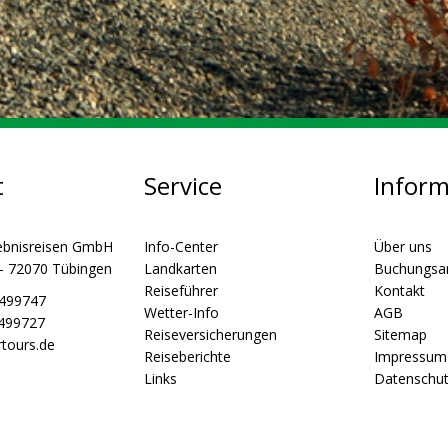
t
Service
Infor
ebnisreisen GmbH
Info-Center
Über uns
 - 72070 Tübingen
Landkarten
Buchungsa
Reiseführer
Kontakt
5499747
Wetter-Info
AGB
5499727
Reiseversicherungen
Sitemap
tours.de
Reiseberichte
Impressum
Links
Datenschu